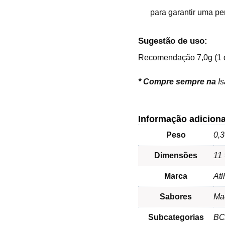
para garantir uma pe
Sugestão de uso:
Recomendação 7,0g (1 do
*
Compre sempre na
I
Informação adiciona
Peso
0,3
Dimensões
11 
Marca
Atl
Sabores
Ma
Subcategorias
BC