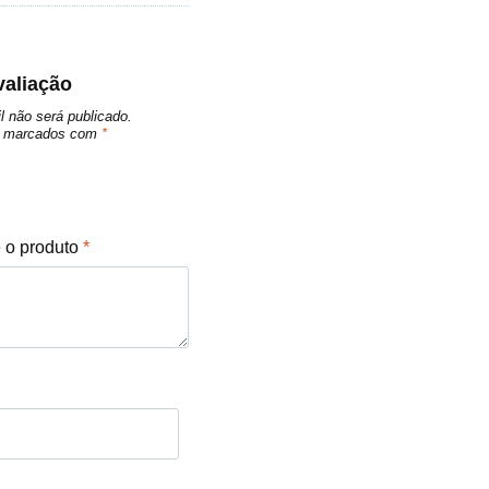
valiação
l não será publicado.
ão marcados com
*
e o produto
*