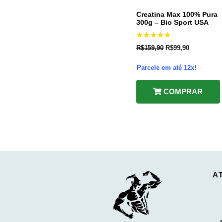
Creatina Max 100% Pura
300g – Bio Sport USA
Avaliação
R$
159,90
R$
99,90
5.00
de 5
Parcele em até 12x!
COMPRAR
A