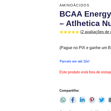
AMINOÁCIDOS
BCAA Energy 
– Atlhetica Nu
(
2
avaliações de c
Avaliado
2
como
5.00
de 5, com
(Pague no PIX e ganhe um Br
baseado em
avaliações
de clientes
Parcele em até 12x!
Este produto está fora de estoqu
Compartilhe: