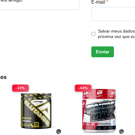
E-mail
*
Salvar meus dados
próxima vez que e
dos
-33%
-44%