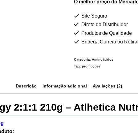
O melhor preço do Mercado
Site Seguro
Direto do Distribuidor
Produtos de Qualidade
Entrega Correio ou Retir
Categoria:
Aminoácidos
Tag:
promoções
Descrição
Informação adicional
Avaliações (2)
y 2:1:1 210g – Atlhetica Nutr
0g
oduto: