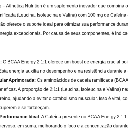
 – Atlhetica Nutrition é um suplemento inovador que combina 
mificada (Leucina, Isoleucina e Valina) com 100 mg de Cafeína
o oferece o suporte ideal para otimizar sua performance durant
nergia excepcionais. Por causa de seus componentes, é indica
:
O BCAA Energy 2:1:1 oferece um boost de energia crucial po
Esta energia auxilia no desempenho e na resistência durante a a
lar Aprimorada:
Os aminoácidos de cadeia ramificada (BCAA)
 eficaz. A proporção de 2:1:1 (Leucina, Isoleucina e Valina) n
eino, ajudando a evitar o catabolismo muscular. Isso é vital, co
cuperem e se fortaleçam.
Performance Ideal:
A Cafeína presente no BCAA Energy 2:1:1
nervoso, em suma, melhorando o foco e a concentração durante o 