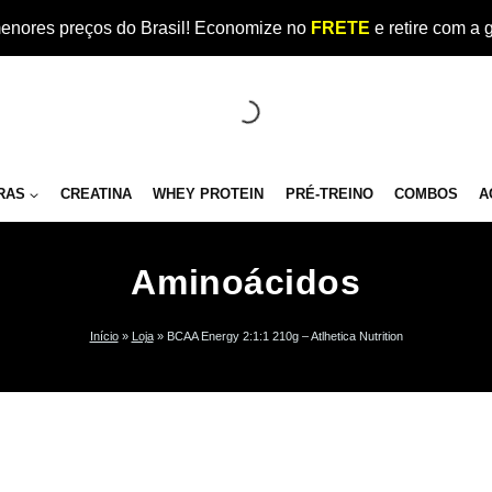
enores preços do Brasil! Economize no
FRETE
e retire com a 
RAS
CREATINA
WHEY PROTEIN
PRÉ-TREINO
COMBOS
A
Aminoácidos
Início
»
Loja
»
BCAA Energy 2:1:1 210g – Atlhetica Nutrition