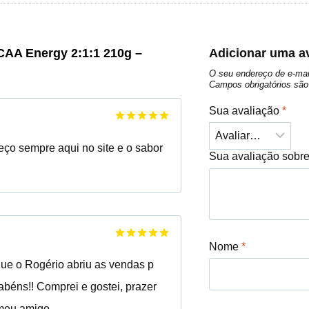
AA Energy 2:1:1 210g –
Adicionar uma a
O seu endereço de e-mai
Campos obrigatórios s
Sua avaliação
*
Avaliação
5
de 5
eço sempre aqui no site e o sabor
Sua avaliação sobr
Nome
*
Avaliação
5
de 5
ue o Rogério abriu as vendas p
abéns!! Comprei e gostei, prazer
meu amigo.