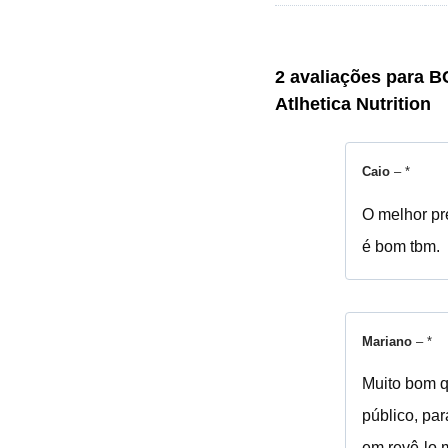
2 avaliações para
BC
Atlhetica Nutrition
Caio
–
*
O melhor pr
é bom tbm.
Mariano
–
*
Muito bom q
público, par
em revê-lo 