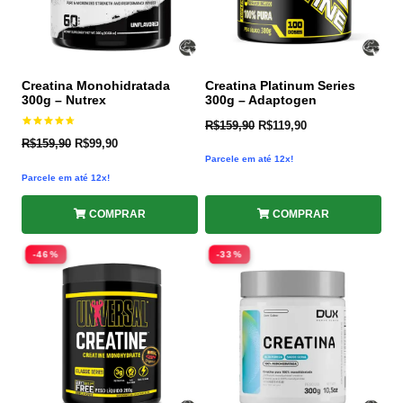
Creatina Monohidratada
Creatina Platinum Series
300g – Nutrex
300g – Adaptogen
R$
159,90
R$
119,90
Avaliação
R$
159,90
R$
99,90
4.70
de 5
Parcele em até 12x!
Parcele em até 12x!
COMPRAR
COMPRAR
-46%
-33%