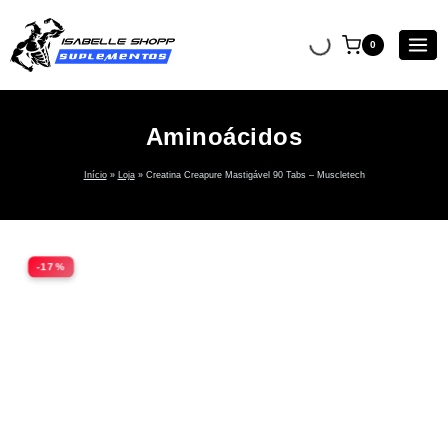
0
Aminoácidos
Início
»
Loja
»
Creatina Creapure Mastigável 90 Tabs – Muscletech
-17%