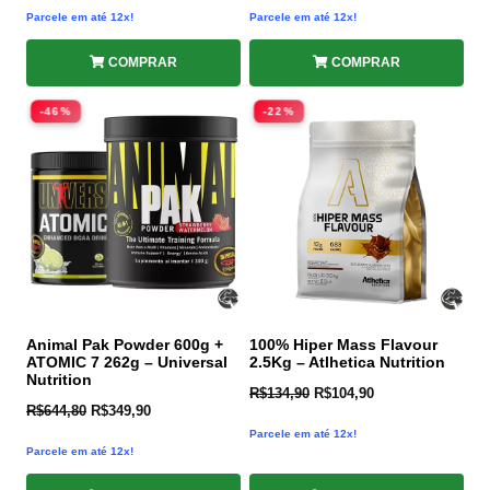
Parcele em até 12x!
Parcele em até 12x!
COMPRAR
COMPRAR
-46%
-22%
Animal Pak Powder 600g +
100% Hiper Mass Flavour
ATOMIC 7 262g – Universal
2.5Kg – Atlhetica Nutrition
Nutrition
R$
134,90
R$
104,90
R$
644,80
R$
349,90
Parcele em até 12x!
Parcele em até 12x!