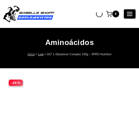
0
Aminoácidos
Início
»
Loja
»
GLT L-Glutamine Complex 150g – XPRO Nutrition
-48%