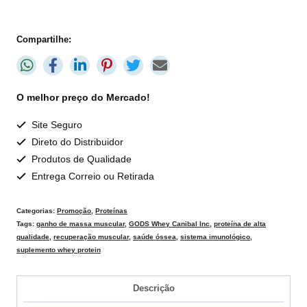
Compartilhe:
O melhor preço do Mercado!
Site Seguro
Direto do Distribuidor
Produtos de Qualidade
Entrega Correio ou Retirada
Categorias:
Promoção
,
Proteínas
Tags:
ganho de massa muscular
,
GODS Whey Canibal Inc
,
proteína de alta
qualidade
,
recuperação muscular
,
saúde óssea
,
sistema imunológico
,
suplemento whey protein
Descrição