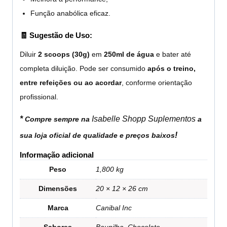
Função anabólica eficaz.
🧾 Sugestão de Uso:
Diluir
2 scoops (30g)
em
250ml de água
e bater até
completa diluição. Pode ser consumido
após o treino,
entre refeições ou ao acordar
, conforme orientação
profissional.
*
Isabelle Shopp Suplementos
Compre sempre na
a
!
sua loja oficial de qualidade e preços baixos
Informação adicional
Peso
1,800 kg
Dimensões
20 × 12 × 26 cm
Marca
Canibal Inc
Sabores
Baunilha, Chocolate