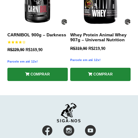
CARNIBOL 900g – Darkness
Whey Protein Animal Whey
907g – Universal Nutrition
Avaliação
R$
319,90
R$
219,90
R$
229,90
R$
169,90
4.25
de 5
Parcele em até 12x!
Parcele em até 12x!
COMPRAR
COMPRAR
SIGA-NOS