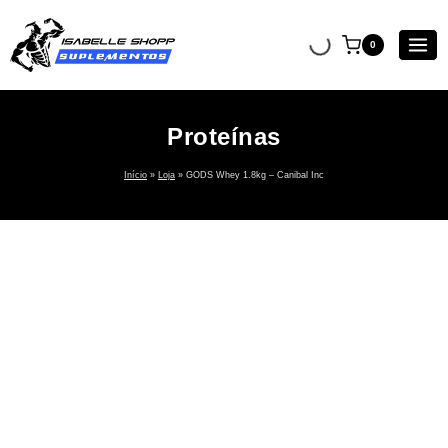
0
Proteínas
Início
»
Loja
»
GODS Whey 1.8kg – Canibal Inc