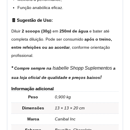
Função anabólica eficaz.
🧾 Sugestão de Uso:
Diluir
2 scoops (30g)
em
250ml de água
e bater até
completa diluição. Pode ser consumido
após o treino,
entre refeições ou ao acordar
, conforme orientação
profissional.
*
Isabelle Shopp Suplementos
Compre sempre na
a
!
sua loja oficial de qualidade e preços baixos
Informação adicional
Peso
0,900 kg
Dimensões
13 × 13 × 20 cm
Marca
Canibal Inc
Sabores
Baunilha, Chocolate