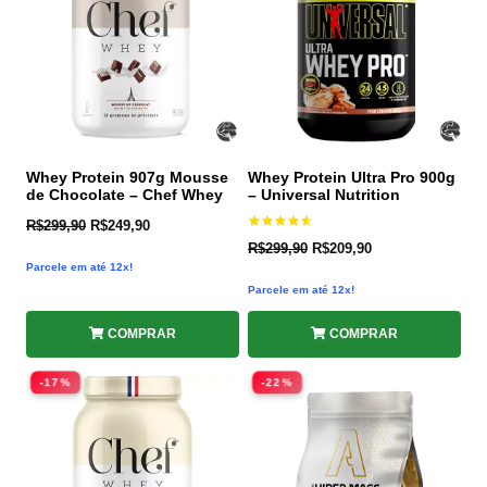
Whey Protein 907g Mousse
Whey Protein Ultra Pro 900g
de Chocolate – Chef Whey
– Universal Nutrition
R$
299,90
R$
249,90
Avaliação
R$
299,90
R$
209,90
4.60
de 5
Parcele em até 12x!
Parcele em até 12x!
COMPRAR
COMPRAR
-17%
-22%