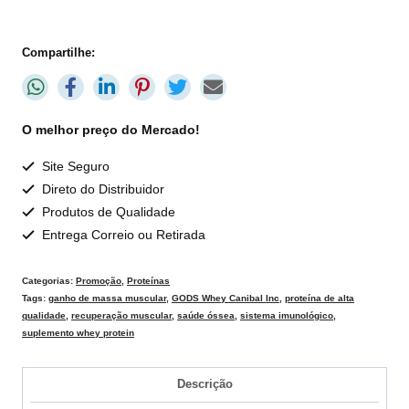
Compartilhe:
O melhor preço do Mercado!
Site Seguro
Direto do Distribuidor
Produtos de Qualidade
Entrega Correio ou Retirada
Categorias:
Promoção
,
Proteínas
Tags:
ganho de massa muscular
,
GODS Whey Canibal Inc
,
proteína de alta
qualidade
,
recuperação muscular
,
saúde óssea
,
sistema imunológico
,
suplemento whey protein
Descrição