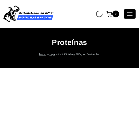
0
Proteínas
Início
»
Loja
»
GODS Whey 825g – Canibal Inc