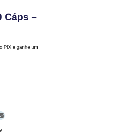
0 Cáps –
o PIX e ganhe um
!