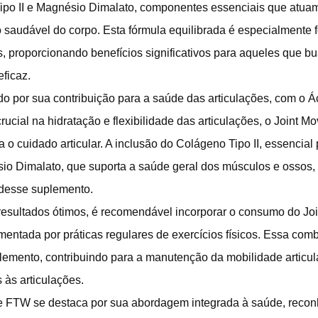
ipo II e Magnésio Dimalato, componentes essenciais que atua
audável do corpo. Esta fórmula equilibrada é especialmente f
s, proporcionando benefícios significativos para aqueles que 
eficaz.
o por sua contribuição para a saúde das articulações, com o Á
cial na hidratação e flexibilidade das articulações, o Joint 
 o cuidado articular. A inclusão do Colágeno Tipo II, essencial 
sio Dimalato, que suporta a saúde geral dos músculos e ossos, 
 desse suplemento.
r resultados ótimos, é recomendável incorporar o consumo do 
mentada por práticas regulares de exercícios físicos. Essa com
plemento, contribuindo para a manutenção da mobilidade articu
 às articulações.
ve FTW se destaca por sua abordagem integrada à saúde, reco