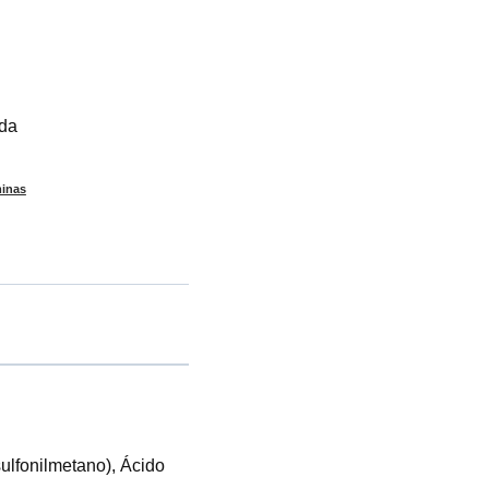
ada
minas
ulfonilmetano), Ácido