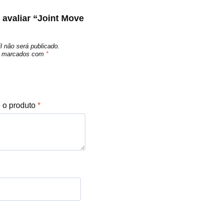
a avaliar “Joint Move
l não será publicado.
ão marcados com
*
e o produto
*