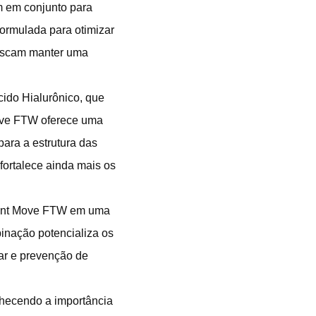
m em conjunto para
ormulada para otimizar
buscam manter uma
cido Hialurônico, que
Move FTW oferece uma
para a estrutura das
fortalece ainda mais os
Joint Move FTW em uma
binação potencializa os
lar e prevenção de
nhecendo a importância