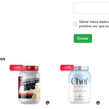
Salvar meus dados
próxima vez que e
dos
-17%
-17%