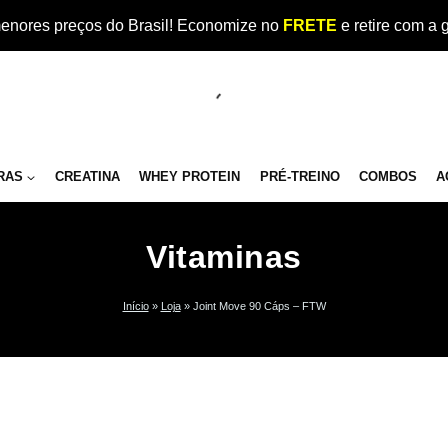
enores preços do Brasil! Economize no
FRETE
e retire com a 
RAS
CREATINA
WHEY PROTEIN
PRÉ-TREINO
COMBOS
A
Vitaminas
Início
»
Loja
»
Joint Move 90 Cáps – FTW