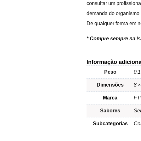
consultar um profission
demanda do organismo 
De qualquer forma em n
*
Compre sempre na
I
Informação adiciona
Peso
0,1
Dimensões
8 ×
Marca
F
Sabores
Se
Subcategorias
Col