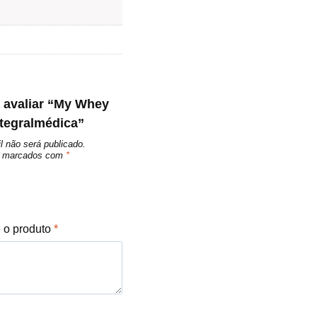
a avaliar “My Whey
ntegralmédica”
l não será publicado.
ão marcados com
*
e o produto
*