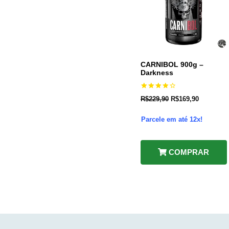
CARNIBOL 900g –
Darkness
Avaliação
R$
229,90
R$
169,90
4.25
de 5
Parcele em até 12x!
COMPRAR