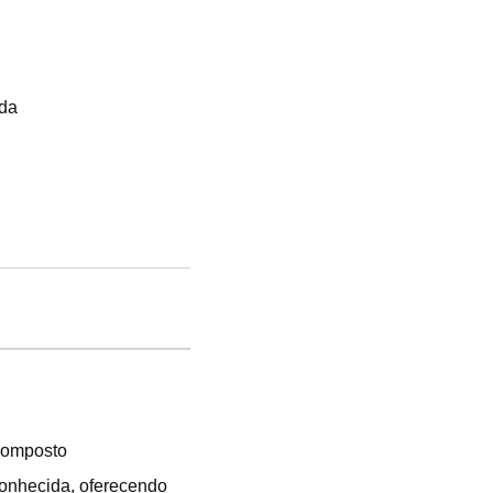
ada
composto
conhecida, oferecendo