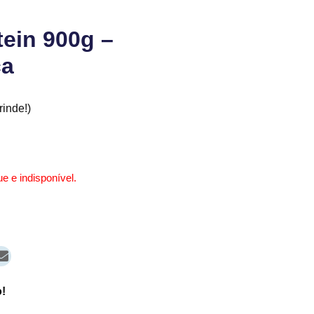
ein 900g –
ca
inde!)
e e indisponível.
!