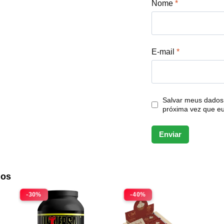
Nome
*
E-mail
*
Salvar meus dados
próxima vez que e
dos
-30%
-40%