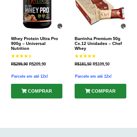
Whey Protein Ultra Pro
Barrinha Premium 50g
900g – Universal
Cx.12 Unidades – Chef
Nutrition
Whey
Avaliação
Avaliação
R$
299,90
R$
209,90
R$
181,50
R$
109,50
4.60
5.00
de 5
de 5
Parcele em até 12x!
Parcele em até 12x!
COMPRAR
COMPRAR