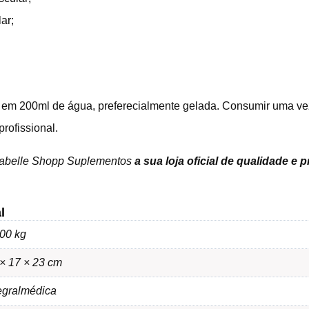
ar;
) em 200ml de água, preferecialmente gelada. Consumir uma vez
rofissional.
sabelle Shopp Suplementos
a sua loja oficial de qualidade e 
l
00 kg
× 17 × 23 cm
egralmédica