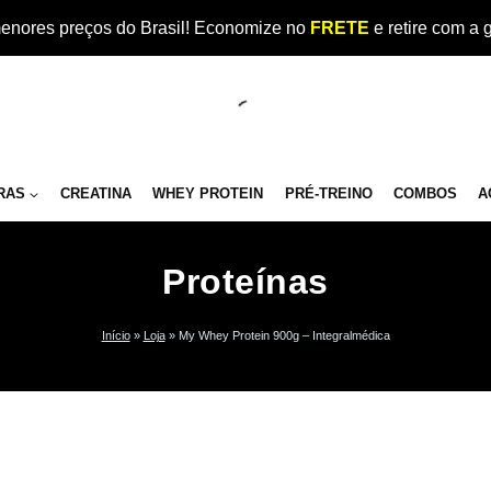
enores preços do Brasil! Economize no
FRETE
e retire com a 
RAS
CREATINA
WHEY PROTEIN
PRÉ-TREINO
COMBOS
A
Proteínas
Início
»
Loja
»
My Whey Protein 900g – Integralmédica