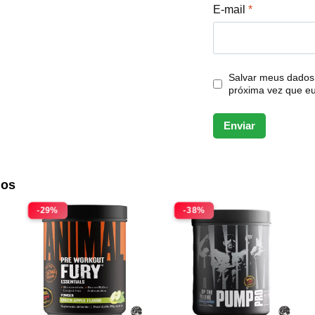
E-mail
*
Salvar meus dados
próxima vez que e
dos
-29%
-38%