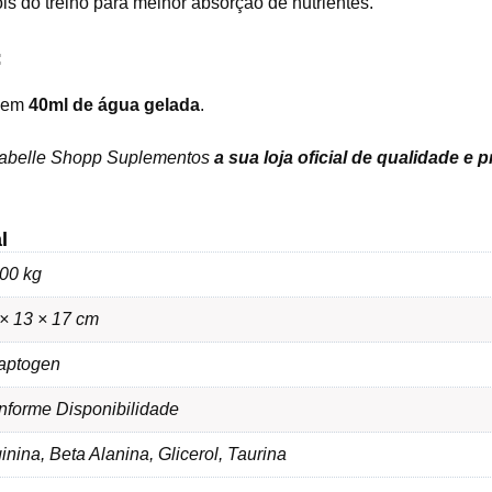
is do treino para melhor absorção de nutrientes.
:
em
40ml de água gelada
.
sabelle Shopp Suplementos
a sua loja oficial de qualidade e 
l
00 kg
× 13 × 17 cm
aptogen
nforme Disponibilidade
inina, Beta Alanina, Glicerol, Taurina