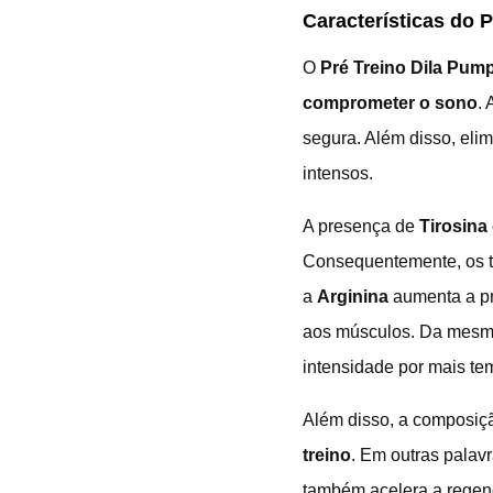
Características do 
O
Pré Treino Dila Pu
comprometer o sono
.
segura. Além disso, elim
intensos.
A presença de
Tirosina
Consequentemente, os tr
a
Arginina
aumenta a p
aos músculos. Da mesm
intensidade por mais te
Além disso, a composiç
treino
. Em outras palav
também acelera a regen