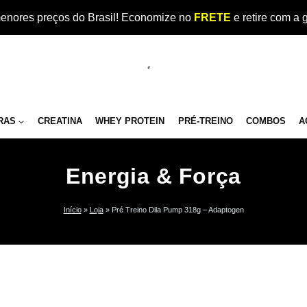
enores preços do Brasil! Economize no
FRETE
e retire com a 
RAS
CREATINA
WHEY PROTEIN
PRÉ-TREINO
COMBOS
A
Energia & Força
Início
»
Loja
»
Pré Treino Dila Pump 318g – Adaptogen