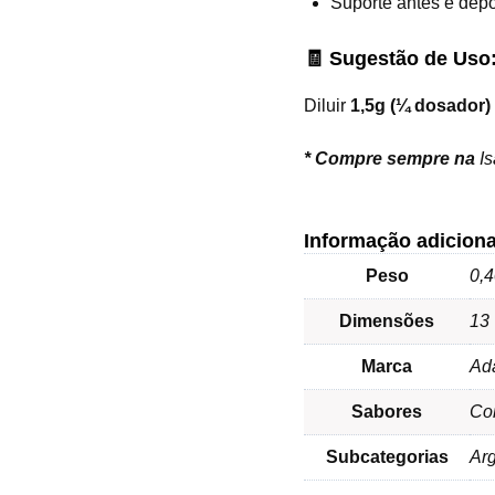
Suporte antes e depo
🧾 Sugestão de Uso
Diluir
1,5g (¼ dosador)
*
Compre sempre na
I
Informação adiciona
Peso
0,4
Dimensões
13 
Marca
Ad
Sabores
Co
Subcategorias
Arg