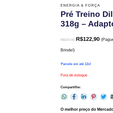
ENERGIA & FORÇA
Pré Treino D
318g – Adap
R$
122,90
(Pagu
R$
197,90
Brinde!)
Parcele em até 12x!
Fora de estoque
Compartilhe:
O melhor preço do Mercado