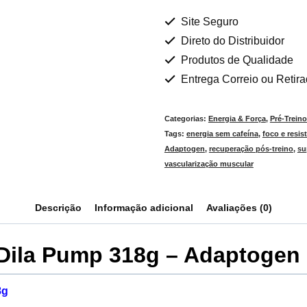
Site Seguro
Direto do Distribuidor
Produtos de Qualidade
Entrega Correio ou Retir
Categorias:
Energia & Força
,
Pré-Trein
Tags:
energia sem cafeína
,
foco e resis
Adaptogen
,
recuperação pós-treino
,
su
vascularização muscular
Descrição
Informação adicional
Avaliações (0)
 Dila Pump 318g – Adaptogen
8g