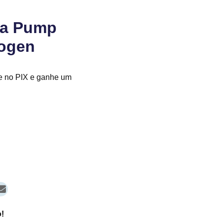
ila Pump
togen
e no PIX e ganhe um
!