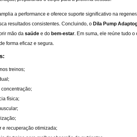
amplia a performance e oferece suporte significativo na regene
ca resultados consistentes. Concluindo, o
Dila Pump Adapto
brir mão da
saúde
e do
bem-estar
. Em suma, ele reúne tudo o
de forma eficaz e segura.
s:
nos treinos;
dual;
 concentração;
a física;
uscular;
rização;
r e recuperação otimizada;