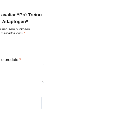
 avaliar “Pré Treino
– Adaptogen”
l não será publicado.
ão marcados com
*
e o produto
*