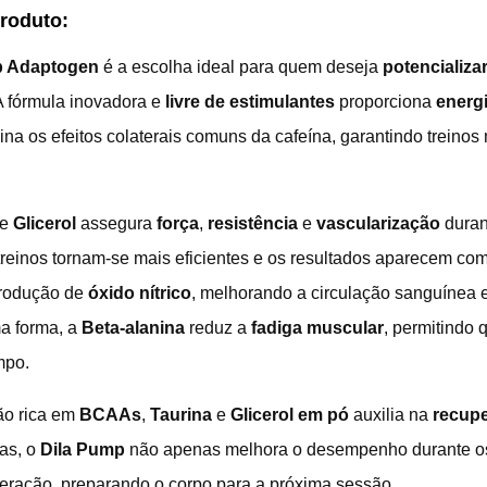
Produto:
mp Adaptogen
é a escolha ideal para quem deseja
potencializa
 A fórmula inovadora e
livre de estimulantes
proporciona
energ
ina os efeitos colaterais comuns da cafeína, garantindo treinos
e
Glicerol
assegura
força
,
resistência
e
vascularização
durant
einos tornam-se mais eficientes e os resultados aparecem com 
rodução de
óxido nítrico
, melhorando a circulação sanguínea e
a forma, a
Beta-alanina
reduz a
fadiga muscular
, permitindo
mpo.
ão rica em
BCAAs
,
Taurina
e
Glicerol em pó
auxilia na
recup
ras, o
Dila Pump
não apenas melhora o desempenho durante os
eração, preparando o corpo para a próxima sessão.