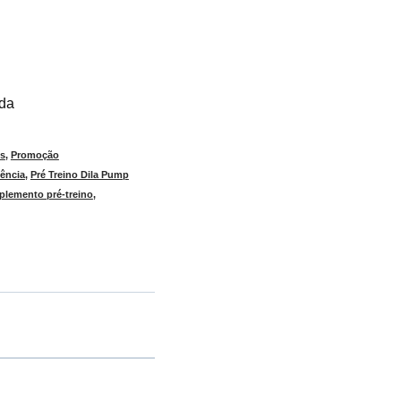
ada
os
,
Promoção
tência
,
Pré Treino Dila Pump
plemento pré-treino
,