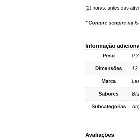
(2) horas, antes das ati
*
Compre sempre na
I
Informação adiciona
Peso
0,3
Dimensões
12 
Marca
Lea
Sabores
Blu
Subcategorias
Arg
Avaliações