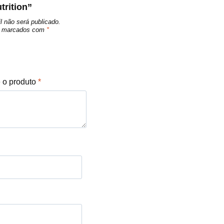
trition”
l não será publicado.
ão marcados com
*
e o produto
*