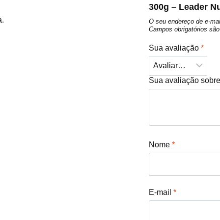
300g – Leader Nu
a.
O seu endereço de e-mai
Campos obrigatórios s
Sua avaliação
*
Sua avaliação sobr
Nome
*
E-mail
*