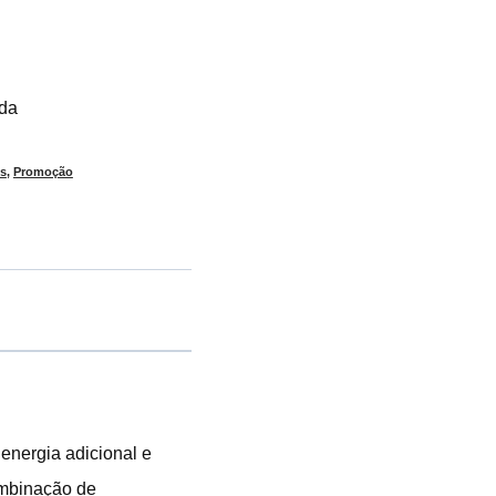
ada
os
,
Promoção
energia adicional e
ombinação de