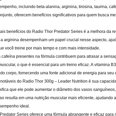
empenho, incluindo beta-alanina, arginina, tirosina, taurina, caf
njunto, oferecem benefícios significativos para quem busca 
ais benefícios do Radio Thor Predator Series é a melhora da re
 e a arginina desempenham um papel crucial nesse aspecto, ajud
ue você treine por mais tempo e com mais intensidade.
 a cafeína presentes na fórmula contribuem para atrasar a sens
scular, o que é essencial para um treino eficaz. A vitamina B3
do corpo, fornecendo uma fonte adicional de energia para se
 notáveis do Radio Thor 300g – Leader Nutrition é sua capacid
gnifica que ele pode aumentar o diâmetro dos vasos sanguíneos
so resulta em uma nutrição muscular mais eficiente, ajudando a
sempenho ideal.
Predator Series oferece uma fórmula abrangente e eficaz par