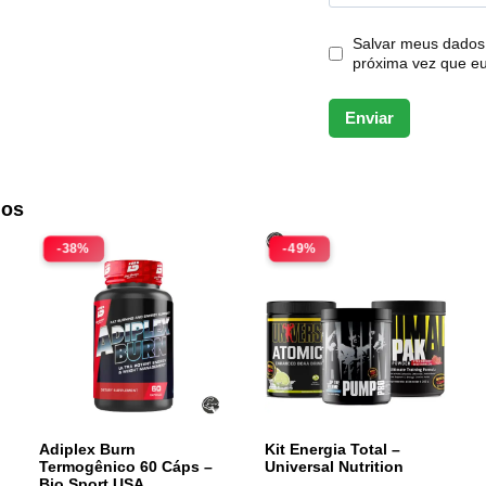
Salvar meus dados
próxima vez que e
dos
-38%
-49%
Adiplex Burn
Kit Energia Total –
Termogênico 60 Cáps –
Universal Nutrition
Bio Sport USA