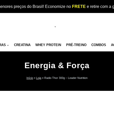
enores preços do Brasil! Economize no
FRETE
e retire com a 
RAS
CREATINA
WHEY PROTEIN
PRÉ-TREINO
COMBOS
A
Energia & Força
Início
»
Loja
»
Radio Thor 300g – Leader Nutrition