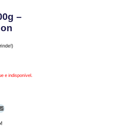
00g –
ion
inde!)
e e indisponível.
!