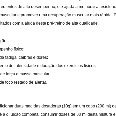
edientes de alto desempenho, ele ajuda a melhorar a resistência
muscular e promover uma recuperação muscular mais rápida. Po
tados com a ajuda deste pré-treino de alta qualidade.
ação;
penho físico;
a fadiga, cãibras e dores;
to de intensidade e duração dos exercícios físicos;
de força e massa muscular;
 foco (estado de alerta).
dicionar duas medidas dosadoras (10g) em um copo (200 ml) d
té a diluição completa, consumir doses de 30 ml desta mistura 