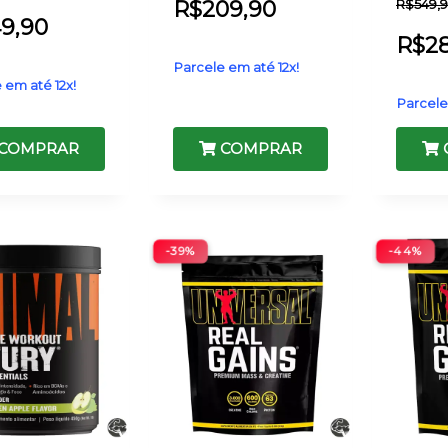
R$
209,90
R$
549,
49,90
R$
2
Parcele em até 12x!
 em até 12x!
Parcele
COMPRAR
COMPRAR
-39%
-44%