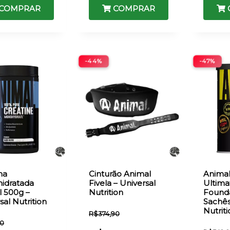
COMPRAR
COMPRAR
-44%
-47%
na
Cinturão Animal
Animal
idratada
Fivela – Universal
Ultima
 500g –
Nutrition
Founda
sal Nutrition
Sachês
Nutrit
R$
374,90
90