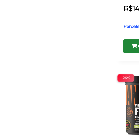
R$
1
Parcele
-29%