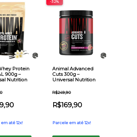
-32%
Whey Protein
Animal Advanced
L 900g –
Cuts 300g –
al Nutrition
Universal Nutrition
90
R$
249,90
9,90
R$
169,90
 em até 12x!
Parcele em até 12x!