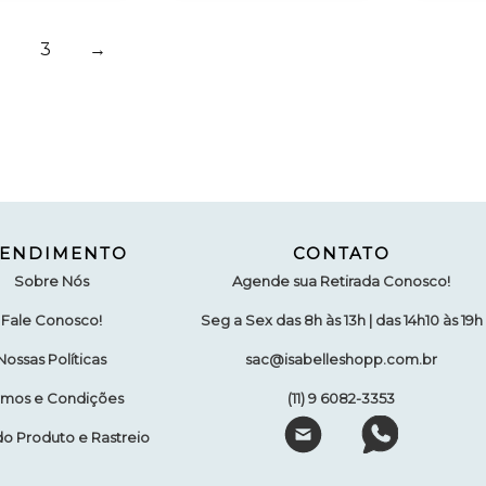
3
→
TENDIMENTO
CONTATO
Sobre Nós
Agende sua Retirada Conosco!
Fale Conosco!
Seg a Sex das 8h às 13h | das 14h10 às 19h
Nossas Políticas
sac@isabelleshopp.com.br
rmos e Condições
(11) 9 6082-3353
do Produto e Rastreio