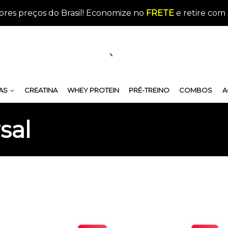
res preços do Brasil! Economize no
FRETE
e retire com 
AS
CREATINA
WHEY PROTEIN
PRÉ-TREINO
COMBOS
A
sal