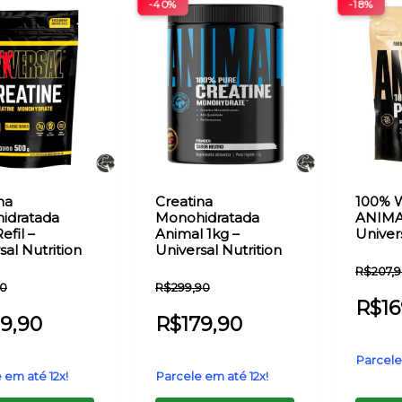
-40%
-18%
na
Creatina
100% 
idratada
Monohidratada
ANIMA
efil –
Animal 1kg –
Univers
sal Nutrition
Universal Nutrition
R$
207,
90
R$
299,90
R$
16
39,90
R$
179,90
Parcele
 em até 12x!
Parcele em até 12x!