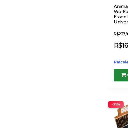
Animal
Worko
Essent
Univer
R$
237,
R$
1
Parcele
-35%