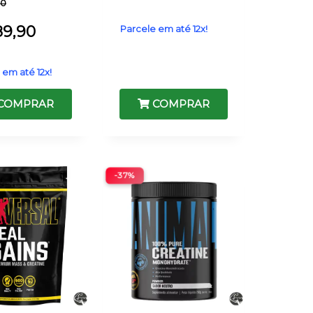
90
89,90
Parcele em até 12x!
 em até 12x!
COMPRAR
COMPRAR
-37%