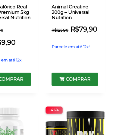
alórico Real
Animal Creatine
 Premium 5kg
200g – Universal
rsal Nutrition
Nutrition
R$
79,90
00
R$
125,90
39,90
Parcele em até 12x!
 em até 12x!
COMPRAR
COMPRAR
-46%