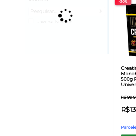
-30%
Universal Nutrition
Creati
Monoh
500g R
Univer
R$
199,
R$
1
Parcele