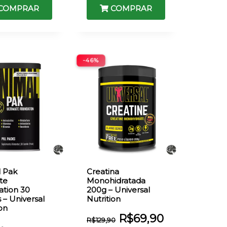
COMPRAR
COMPRAR
-46%
 Pak
Creatina
te
Monohidratada
tion 30
200g – Universal
 – Universal
Nutrition
ion
R$
69,90
R$
129,90