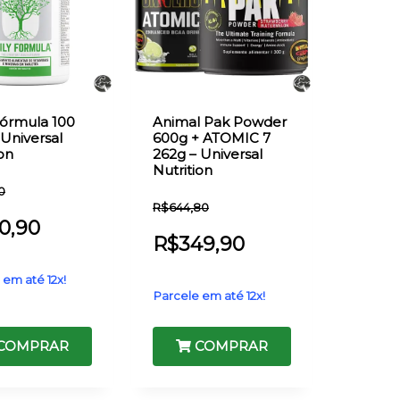
Fórmula 100
Animal Pak Powder
 Universal
600g + ATOMIC 7
ion
262g – Universal
Nutrition
0
R$
644,80
0,90
R$
349,90
 em até 12x!
Parcele em até 12x!
COMPRAR
COMPRAR