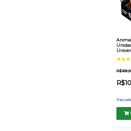
Animal
Unida
Univer
Avaliaç
5.00
R$
169,
de 5
R$
1
Parcele