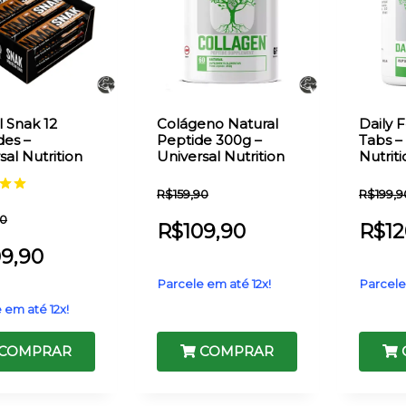
 Snak 12
Colágeno Natural
Daily 
des –
Peptide 300g –
Tabs –
sal Nutrition
Universal Nutrition
Nutrit
R$
159,90
R$
199,9
ão
90
R$
109,90
R$
12
09,90
Parcele em até 12x!
Parcele
 em até 12x!
COMPRAR
COMPRAR