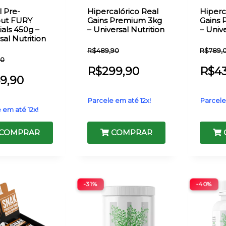
 Pre-
Hipercalórico Real
Hiperc
ut FURY
Gains Premium 3kg
Gains
ials 450g –
– Universal Nutrition
– Unive
sal Nutrition
R$
489,90
R$
789,
90
R$
299,90
R$
4
69,90
Parcele em até 12x!
Parcele
 em até 12x!
COMPRAR
COMPRAR
-31%
-40%