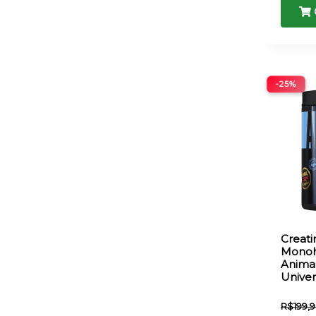
-25%
Creati
Monoh
Animal
Univer
R$
199,