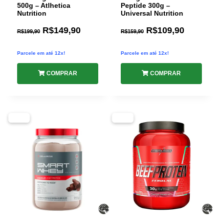
500g – Atlhetica
Peptide 300g –
Nutrition
Universal Nutrition
R$
149,90
R$
109,90
R$
199,90
R$
159,90
Parcele em até 12x!
Parcele em até 12x!
COMPRAR
COMPRAR
-33%
-28%