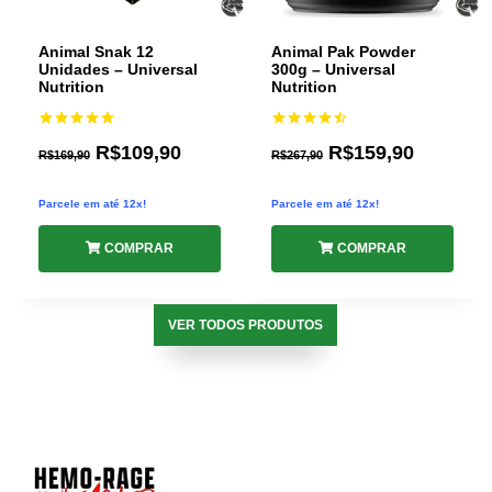
Animal Snak 12
Animal Pak Powder
Unidades – Universal
300g – Universal
Nutrition
Nutrition
Avaliação
Avaliação
R$
109,90
R$
159,90
5.00
R$
169,90
4.50
R$
267,90
de 5
de 5
Parcele em até 12x!
Parcele em até 12x!
COMPRAR
COMPRAR
VER TODOS PRODUTOS