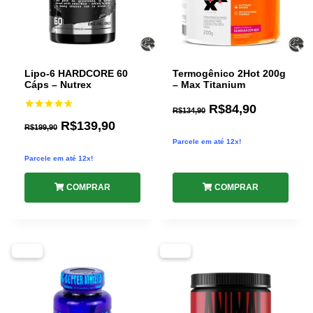
Lipo-6 HARDCORE 60
Termogênico 2Hot 200g
Cáps – Nutrex
– Max Titanium
R$
84,90
R$
134,90
Avaliação
R$
139,90
4.67
R$
199,90
de 5
Parcele em até 12x!
Parcele em até 12x!
COMPRAR
COMPRAR
-43%
-32%