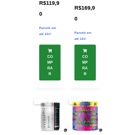
R$
119,9
R$
169,9
0
0
Parcele em
Parcele em
até 12x!
até 12x!
CO
CO
MP
MP
RA
RA
R
R
-17%
-25%