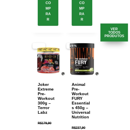
CO
CO
MP
MP
RA
RA
R
R
VER
TODOS
PRODUTOS
-33%
-29%
Joker
Animal
Extreme
Pre-
Pre-
Workout
Workout
FURY
300g –
Essential
Terror
s 450g –
Labz
Universal
Nutrition
R$
179,90
R$
237,90