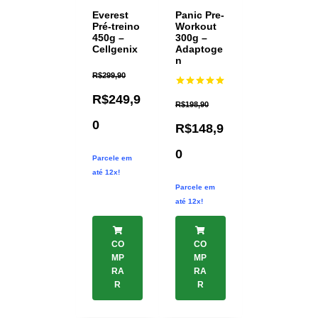
Everest
Panic Pre-
Pré-treino
Workout
450g –
300g –
Cellgenix
Adaptoge
n
R$
299,90
Avaliação
R$
249,9
5.00
R$
198,90
de 5
0
R$
148,9
0
Parcele em
até 12x!
Parcele em
até 12x!
CO
CO
MP
MP
RA
RA
R
R