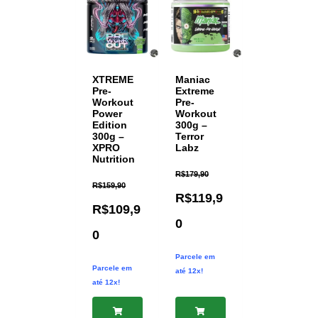
XTREME
Maniac
Pre-
Extreme
Workout
Pre-
Power
Workout
Edition
300g –
300g –
Terror
XPRO
Labz
Nutrition
R$
179,90
R$
159,90
R$
119,9
R$
109,9
0
0
Parcele em
Parcele em
até 12x!
até 12x!