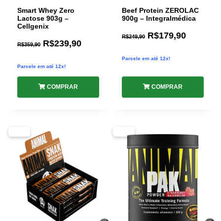
Smart Whey Zero
Beef Protein ZEROLAC
Lactose 903g –
900g – Integralmédica
Cellgenix
R$
179,90
R$
249,90
R$
239,90
R$
359,90
Parcele em até 12x!
Parcele em até 12x!
COMPRAR
COMPRAR
-35%
-40%