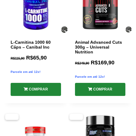
L-Carnitina 1000 60
Animal Advanced Cuts
Cáps – Canibal Inc
300g – Universal
Nutrition
R$
65,90
R$
115,90
R$
169,90
R$
249,90
Parcele em até 12x!
Parcele em até 12x!
COMPRAR
COMPRAR
-29%
-30%