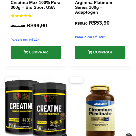
Creatina Max 100% Pura
Arginina Platinum
300g – Bio Sport USA
Series 100g –
Adaptogen
R$
53,90
Avaliação
R$
89,90
R$
99,90
5.00
R$
159,90
de 5
Parcele em até 12x!
Parcele em até 12x!
COMPRAR
COMPRAR
-40%
-59%