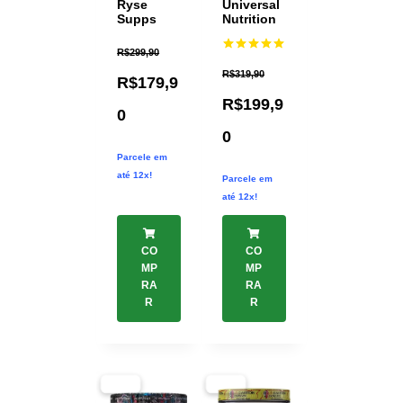
Ryse
Universal
Supps
Nutrition
R$
299,90
Avaliação
5.00
R$
319,90
R$
179,9
de 5
R$
199,9
0
0
Parcele em
até 12x!
Parcele em
até 12x!
CO
CO
MP
MP
RA
RA
R
R
-31%
-33%