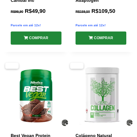
Canibal Inc
Adaptogen
R$
49,90
R$
109,50
R$
99,90
R$
159,50
Parcele em até 12x!
Parcele em até 12x!
COMPRAR
COMPRAR
-25%
-31%
Best Vegan Protein
Colágeno Natural