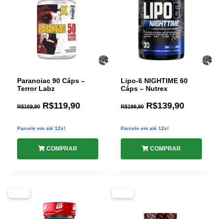
Paranoiac 90 Cáps –
Lipo-6 NIGHTIME 60
Terror Labz
Cáps – Nutrex
R$
119,90
R$
139,90
R$
169,90
R$
199,90
Parcele em até 12x!
Parcele em até 12x!
COMPRAR
COMPRAR
-38%
-29%