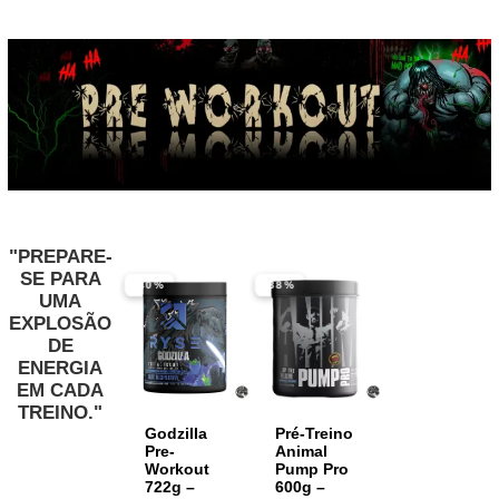
"PREPARE-
SE PARA
-40%
-38%
UMA
EXPLOSÃO
DE
ENERGIA
EM CADA
TREINO."
Godzilla
Pré-Treino
Pre-
Animal
Workout
Pump Pro
722g –
600g –