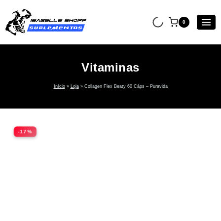
0
Vitaminas
Início
»
Loja
»
Collagen Flex Beaty 60 Cáps – Puravida
-17%