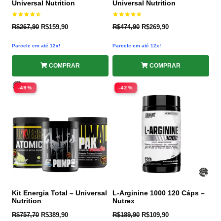
Universal Nutrition
Universal Nutrition
Avaliação
Avaliação
R$
267,90
R$
159,90
R$
474,90
R$
269,90
4.50
4.60
de 5
de 5
Parcele em até 12x!
Parcele em até 12x!
COMPRAR
COMPRAR
-49%
-42%
Kit Energia Total – Universal
L-Arginine 1000 120 Cáps –
Nutrition
Nutrex
R$
757,70
R$
389,90
R$
189,90
R$
109,90