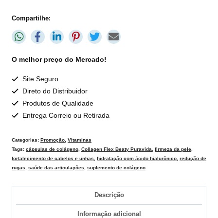
Compartilhe:
O melhor preço do Mercado!
Site Seguro
Direto do Distribuidor
Produtos de Qualidade
Entrega Correio ou Retirada
Categorias:
Promoção
,
Vitaminas
Tags:
cápsulas de colágeno
,
Collagen Flex Beaty Puravida
,
firmeza da pele
,
fortalecimento de cabelos e unhas
,
hidratação com ácido hialurônico
,
redução de
rugas
,
saúde das articulações
,
suplemento de colágeno
Descrição
Informação adicional