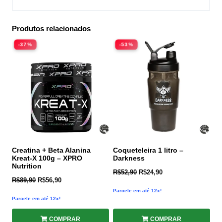
Produtos relacionados
-37%
-53%
Creatina + Beta Alanina
Coqueteleira 1 litro –
Kreat-X 100g – XPRO
Darkness
Nutrition
R$
52,90
R$
24,90
R$
89,90
R$
56,90
Parcele em até 12x!
Parcele em até 12x!
COMPRAR
COMPRAR