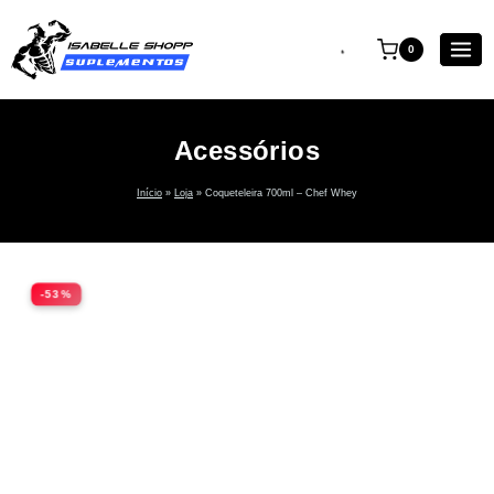
0
Acessórios
Início
»
Loja
»
Coqueteleira 700ml – Chef Whey
-53%