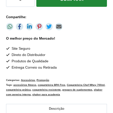
Compartilhe:
O melhor preço do Mercado!
Site Seguro
Direto do Distribuidor
Produtos de Qualidade
Entrega Correio ou Retirada
Categorias:
Acessórios
,
Promoção
Tags:
acessórios fitness
,
coqueteleira BPA Free
,
Coqueteleira Chef Whey 700ml
,
coqueteleira prática
,
coqueteleira resistente
,
preparo de suplementos
,
shaker
com peneira interna
,
shaker para academia
Descrição