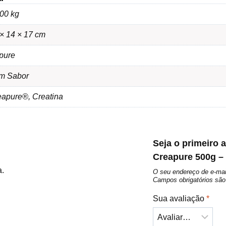
00 kg
× 14 × 17 cm
pure
m Sabor
eapure®, Creatina
Seja o primeiro a
Creapure 500g –
a.
O seu endereço de e-mai
Campos obrigatórios s
Sua avaliação
*