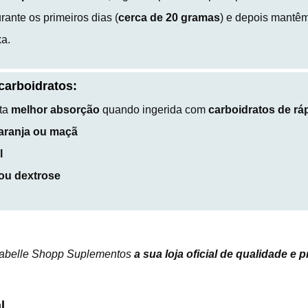
ante os primeiros dias (
cerca de 20 gramas
) e depois mantê
a.
arboidratos:
nta
melhor absorção
quando ingerida com
carboidratos de rá
laranja ou maçã
l
 ou dextrose
sabelle Shopp Suplementos
a sua loja oficial de qualidade e 
l