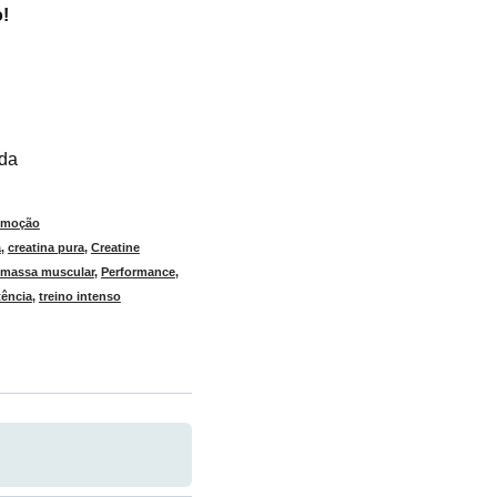
!
ada
omoção
ã
,
creatina pura
,
Creatine
massa muscular
,
Performance
,
tência
,
treino intenso