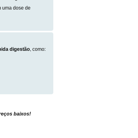
m uma dose de
pida digestão
, como:
preços baixos
!