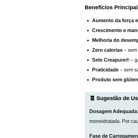
Benefícios Principai
Aumento da força e
Crescimento e man
Melhoria do desemp
Zero calorias
– sem 
Selo Creapure®
– g
Praticidade
– sem sa
Produto sem glúte
🧾 Sugestão de Us
Dosagem Adequada
monoidratada. Por cau
Fase de Carregamen