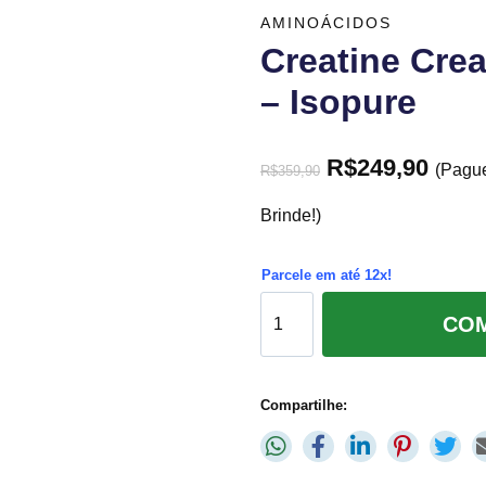
AMINOÁCIDOS
Creatine Cre
– Isopure
R$
249,90
(Pagu
R$
359,90
Brinde!)
Parcele em até 12x!
CO
Compartilhe: