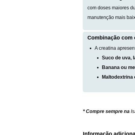
com doses maiores dur
manutenção mais baix
Combinação com c
A creatina aprese
Suco de uva, 
Banana ou me
Maltodextrina
*
Compre sempre na
I
Informação adiciona