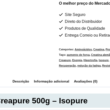
O melhor preço do Mercado
Site Seguro
Direto do Distribuidor
Produtos de Qualidade
Entrega Correio ou Retir
Categorias:
Aminoácidos
,
Creatina
,
Pr
Tags:
aumento de força
,
Creatina alem
Creapure
,
Energia
,
Hipertrofia
,
Isopure
,
Recuperação
,
redução da fadiga
,
Resis
Descrição
Informação adicional
Avaliações (0)
Creapure 500g – Isopure