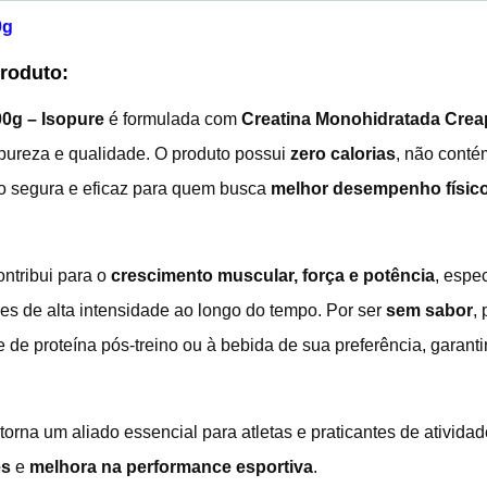
0g
Produto:
00g – Isopure
é formulada com
Creatina Monohidratada Cre
pureza e qualidade. O produto possui
zero calorias
, não conté
o segura e eficaz para quem busca
melhor desempenho físic
ontribui para o
crescimento muscular, força e potência
, espe
s de alta intensidade ao longo do tempo. Por ser
sem sabor
,
 de proteína pós-treino ou à bebida de sua preferência, garanti
orna um aliado essencial para atletas e praticantes de ativida
es
e
melhora na performance esportiva
.