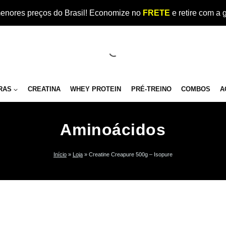
enores preços do Brasil! Economize no
FRETE
e retire com a 
RAS
CREATINA
WHEY PROTEIN
PRÉ-TREINO
COMBOS
A
Aminoácidos
Início
»
Loja
»
Creatine Creapure 500g – Isopure