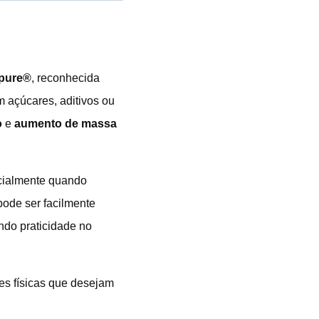
apure®
, reconhecida
m açúcares, aditivos ou
o
e
aumento de massa
cialmente quando
 pode ser facilmente
ndo praticidade no
des físicas que desejam