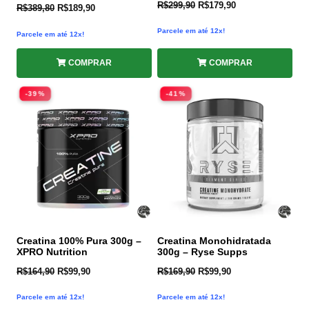
Avaliação
R$
299,90
R$
179,90
R$
389,80
R$
189,90
4.91
de 5
Parcele em até 12x!
Parcele em até 12x!
COMPRAR
COMPRAR
-39%
-41%
Creatina 100% Pura 300g –
Creatina Monohidratada
XPRO Nutrition
300g – Ryse Supps
R$
164,90
R$
99,90
R$
169,90
R$
99,90
Parcele em até 12x!
Parcele em até 12x!