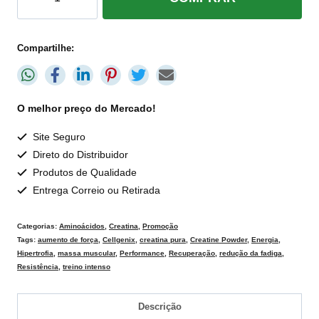
Compartilhe:
O melhor preço do Mercado!
Site Seguro
Direto do Distribuidor
Produtos de Qualidade
Entrega Correio ou Retirada
Categorias:
Aminoácidos
,
Creatina
,
Promoção
Tags:
aumento de força
,
Cellgenix
,
creatina pura
,
Creatine Powder
,
Energia
,
Hipertrofia
,
massa muscular
,
Performance
,
Recuperação
,
redução da fadiga
,
Resistência
,
treino intenso
Descrição