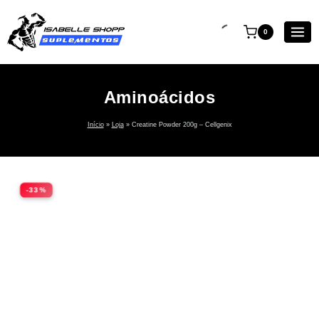
0
Aminoácidos
Início
»
Loja
»
Creatine Powder 200g – Cellgenix
-33%