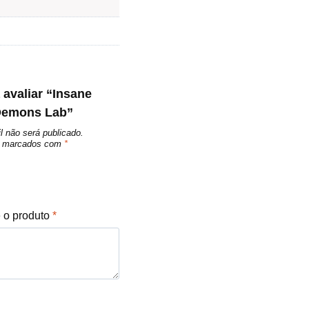
 avaliar “Insane
 Demons Lab”
l não será publicado.
ão marcados com
*
e o produto
*