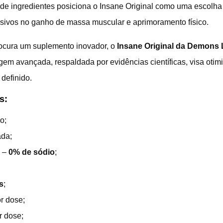
de ingredientes posiciona o Insane Original como uma escolha
sivos no ganho de massa muscular e aprimoramento físico.
cura um suplemento inovador, o
Insane Original da Demons
em avançada, respaldada por evidências científicas, visa otim
definido.
s:
o;
ada;
e –
0% de sódio
;
s
;
r dose;
r dose;