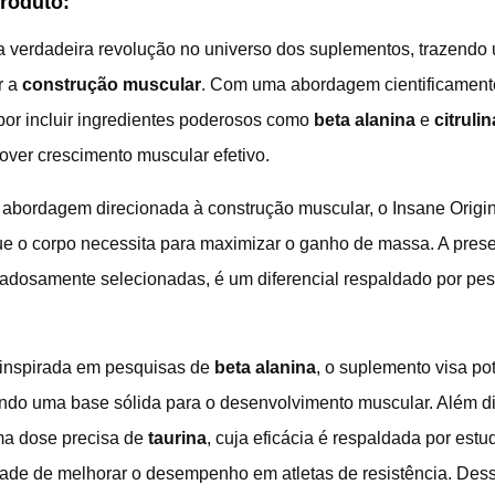
Produto:
 verdadeira revolução no universo dos suplementos, trazendo 
r a
construção muscular
. Com uma abordagem cientificamente
or incluir ingredientes poderosos como
beta alanina
e
citrulin
ver crescimento muscular efetivo.
abordagem direcionada à construção muscular, o Insane Origin
ue o corpo necessita para maximizar o ganho de massa. A pre
dadosamente selecionadas, é um diferencial respaldado por pe
inspirada em pesquisas de
beta alanina
, o suplemento visa pot
ando uma base sólida para o desenvolvimento muscular. Além di
uma dose precisa de
taurina
, cuja eficácia é respaldada por estu
ade de melhorar o desempenho em atletas de resistência. Dess