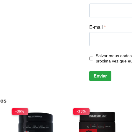
E-mail
*
Salvar meus dados
próxima vez que e
dos
-36%
-35%