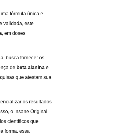
uma fórmula única e
 validada, este
a
, em doses
al busca fornecer os
sença de
beta alanina
e
squisas que atestam sua
encializar os resultados
sso, o Insane Original
dos científicos que
a forma, essa