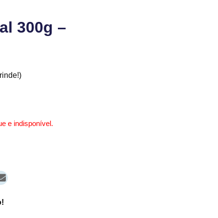
al 300g –
inde!)
e e indisponível.
!