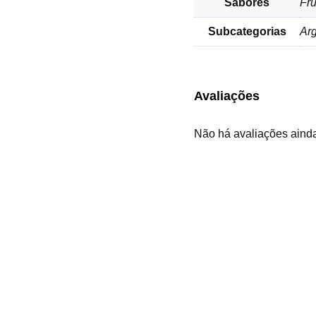
Sabores
Fru
Subcategorias
Arg
Avaliações
Não há avaliações aind