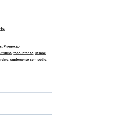
ada
os
,
Promoção
citrulina
,
foco intenso
,
Insane
reino
,
suplemento sem sódio
,