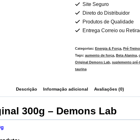
Site Seguro
Direto do Distribuidor
Produtos de Qualidade
Entrega Correio ou Retir
Categorias:
Energia & Força
,
Pré-Trein
Tags:
aumento de força
,
Beta Alanina
,
Original Demons Lab
,
suplemento pré-t
taurina
Descrição
Informação adicional
Avaliações (0)
ginal 300g – Demons Lab
0g