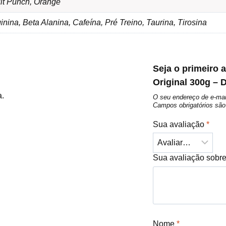
it Punch, Orange
inina, Beta Alanina, Cafeína, Pré Treino, Taurina, Tirosina
Seja o primeiro a
Original 300g –
a.
O seu endereço de e-mai
Campos obrigatórios s
Sua avaliação
*
Sua avaliação sobr
Nome
*