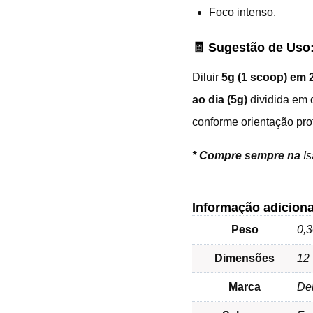
Foco intenso.
🧾 Sugestão de Uso
Diluir
5g (1 scoop) em 
ao dia (5g)
dividida em
conforme orientação prof
*
Compre sempre na
I
Informação adiciona
Peso
0,3
Dimensões
12 
Marca
De