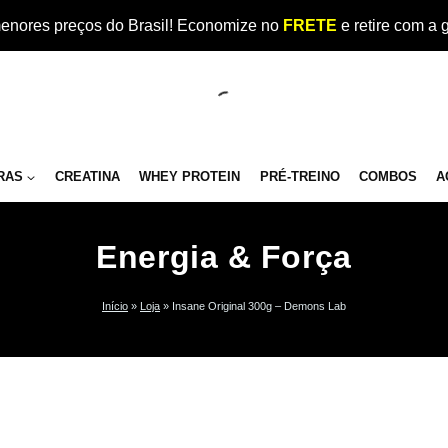
enores preços do Brasil! Economize no
FRETE
e retire com a 
RAS
CREATINA
WHEY PROTEIN
PRÉ-TREINO
COMBOS
A
Energia & Força
Início
»
Loja
»
Insane Original 300g – Demons Lab