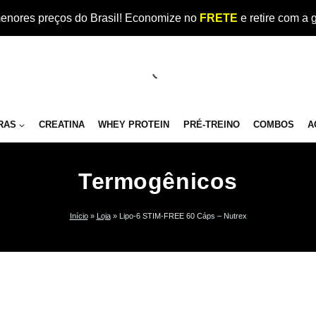
enores preços do Brasil! Economize no
FRETE
e retire com a 
RAS
CREATINA
WHEY PROTEIN
PRÉ-TREINO
COMBOS
A
Termogênicos
Início
»
Loja
»
Lipo-6 STIM-FREE 60 Cáps – Nutrex