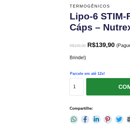
TERMOGÊNICOS
Lipo-6 STIM-
Cáps – Nutre
R$
139,90
(Pagu
R$
199,90
Brinde!)
Parcele em até 12x!
CO
Compartilhe: