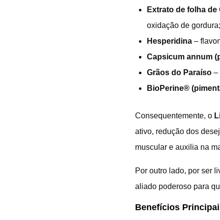
Extrato de folha d
oxidação de gordura
Hesperidina
– flavon
Capsicum annum (p
Grãos do Paraíso
– 
BioPerine® (piment
Consequentemente, o
L
ativo, redução dos dese
muscular e auxilia na m
Por outro lado, por ser 
aliado poderoso para q
Benefícios Principai