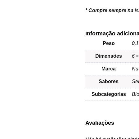
*
Compre sempre na
I
Informação adiciona
Peso
0,1
Dimensões
6 ×
Marca
Nu
Sabores
Se
Subcategorias
Bi
Avaliações