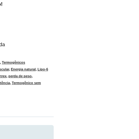
!
ada
,
Termogênicos
scular
,
Energia natural
,
Lipo-6
trex
,
perda de peso
,
tência
,
Termogênico sem