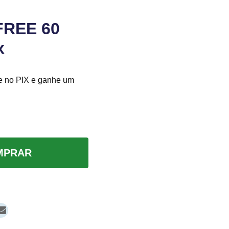
FREE 60
x
e no PIX e ganhe um
MPRAR