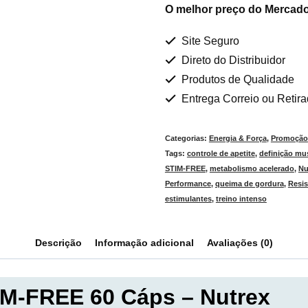
O melhor preço do Mercado
Site Seguro
Direto do Distribuidor
Produtos de Qualidade
Entrega Correio ou Retir
Categorias:
Energia & Força
,
Promoção
Tags:
controle de apetite
,
definição mu
STIM-FREE
,
metabolismo acelerado
,
Nu
Performance
,
queima de gordura
,
Resis
estimulantes
,
treino intenso
Descrição
Informação adicional
Avaliações (0)
IM-FREE 60 Cáps – Nutrex