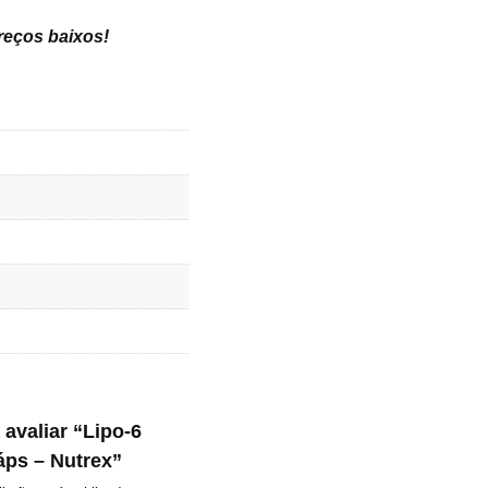
preços baixos
!
 avaliar “Lipo-6
ps – Nutrex”