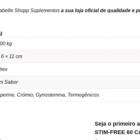
sabelle Shopp Suplementos
a sua loja oficial de qualidade e 
l
00 kg
 6 × 11 cm
trex
m Sabor
operine, Crómio, Gynostemma, Termogênicos
Seja o primeiro a
STIM-FREE 60 Cá