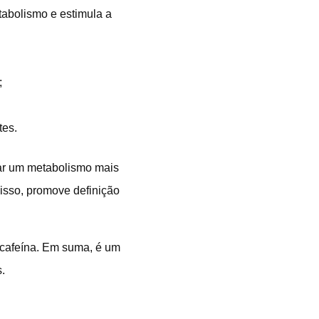
tabolismo e estimula a
;
tes.
ar um metabolismo mais
isso, promove definição
à cafeína. Em suma, é um
.