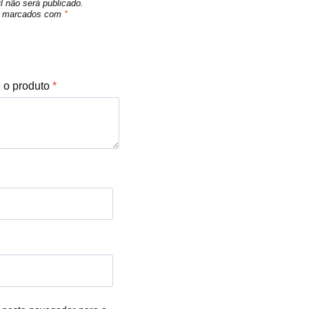
l não será publicado.
ão marcados com
*
e o produto
*