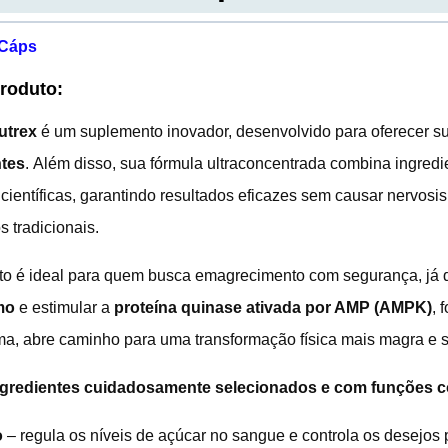
 Cáps
Produto:
utrex
é um suplemento inovador, desenvolvido para oferecer s
ntes
. Além disso, sua fórmula ultraconcentrada combina ingredi
ientíficas, garantindo resultados eficazes sem causar nervosis
 tradicionais.
to é ideal para quem busca emagrecimento com segurança, já q
mo
e estimular a
proteína quinase ativada por AMP (AMPK)
, 
ma, abre caminho para uma transformação física mais magra e 
ingredientes cuidadosamente selecionados e com funções 
o
– regula os níveis de açúcar no sangue e controla os desejos 