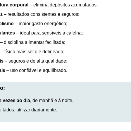
dura corporal
– elimina depósitos acumulados;
az
– resultados consistentes e seguros;
olismo
– maior gasto energético;
ulantes
– ideal para sensíveis à cafeína;
– disciplina alimentar facilitada;
– físico mais seco e delineado;
is
– seguros e de alta qualidade;
ais
– uso confiável e equilibrado.
o:
s vezes ao dia
, de manhã e à noite.
tados, utilizar diariamente.