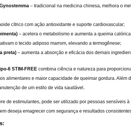
e Gynostemma
– tradicional na medicina chinesa, melhora o me
;
oide cítrico com ação antioxidante e suporte cardiovascular;
imenta)
– acelera o metabolismo e aumenta a queima calórica
ativam o tecido adiposo marrom, elevando a termogênese;
a preta)
– aumenta a absorção e eficácia dos demais ingredien
ipo-6 STIM-FREE
combina ciência e natureza para proporcion
jos alimentares e maior capacidade de queimar gordura. Além d
anutenção de um estilo de vida saudável.
livre de estimulantes, pode ser utilizado por pessoas sensíveis 
uem deseja emagrecer com segurança e resultados consistentes
s: