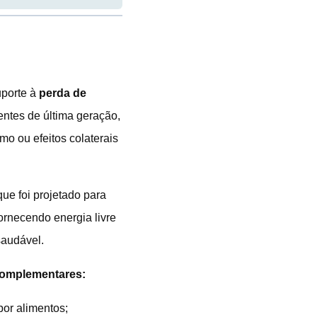
uporte à
perda de
entes de última geração,
mo ou efeitos colaterais
ue foi projetado para
fornecendo energia livre
saudável.
complementares:
por alimentos;