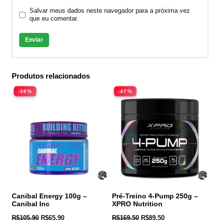
Salvar meus dados neste navegador para a próxima vez
que eu comentar.
Produtos relacionados
-38%
-47%
Canibal Energy 100g –
Pré-Treino 4-Pump 250g –
Canibal Inc
XPRO Nutrition
R$
105,90
R$
65,90
R$
169,50
R$
89,50