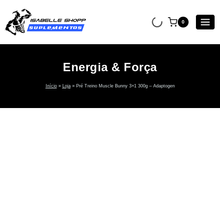
0
Energia & Força
Início
»
Loja
»
Pré Treino Muscle Bunny 3×1 300g – Adaptogen