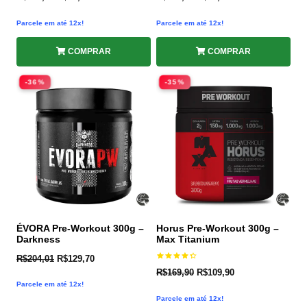
Parcele em até 12x!
Parcele em até 12x!
COMPRAR
COMPRAR
-36%
-35%
ÉVORA Pre-Workout 300g –
Horus Pre-Workout 300g –
Darkness
Max Titanium
R$
204,01
R$
129,70
Avaliação
R$
169,90
R$
109,90
4.40
de 5
Parcele em até 12x!
Parcele em até 12x!