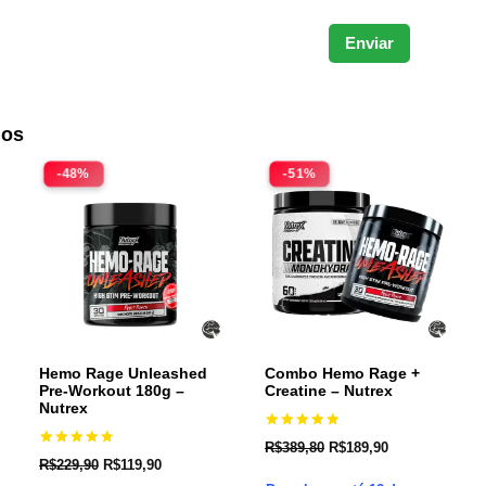
dos
-48%
-51%
Hemo Rage Unleashed
Combo Hemo Rage +
Pre-Workout 180g –
Creatine – Nutrex
Nutrex
Avaliação
R$
389,80
R$
189,90
4.91
Avaliação
R$
229,90
R$
119,90
de 5
4.89
de 5