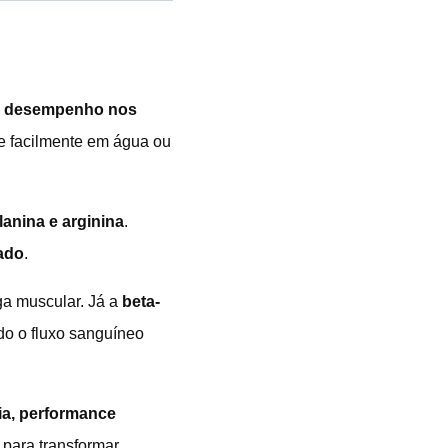
o desempenho nos
se facilmente em água ou
alanina e arginina
.
cado
.
ga muscular. Já a
beta-
do o fluxo sanguíneo
ia, performance
 para transformar