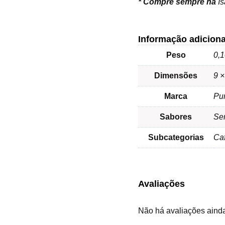
*
Compre sempre na
I
Informação adiciona
Peso
0,1
Dimensões
9 ×
Marca
Pu
Sabores
Se
Subcategorias
Caf
Avaliações
Não há avaliações aind