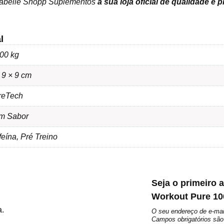
sabelle Shopp Suplementos
a sua loja oficial de qualidade e 
l
00 kg
 9 × 9 cm
reTech
m Sabor
eína, Pré Treino
Seja o primeiro a
Workout Pure 10
a.
O seu endereço de e-mai
Campos obrigatórios s