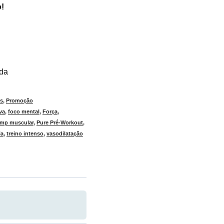
!
ada
os
,
Promoção
va
,
foco mental
,
Força
,
mp muscular
,
Pure Pré-Workout
,
ia
,
treino intenso
,
vasodilatação