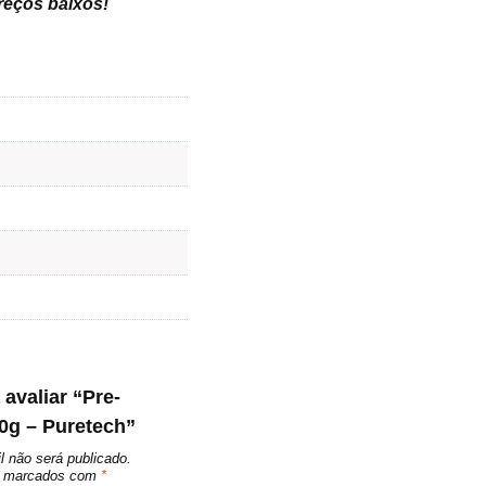
preços baixos
!
 avaliar “Pre-
0g – Puretech”
l não será publicado.
ão marcados com
*