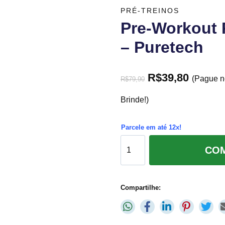
PRÉ-TREINOS
Pre-Workout 
– Puretech
R$
39,80
(Pague n
R$
79,90
Brinde!)
Parcele em até 12x!
CO
Compartilhe: