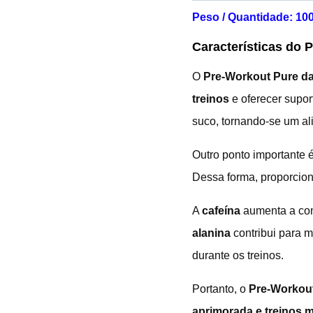
Peso / Quantidade: 10
Características do 
O
Pre-Workout Pure d
treinos
e oferecer supor
suco, tornando-se um alia
Outro ponto importante 
Dessa forma, proporcio
A
cafeína
aumenta a con
alanina
contribui para m
durante os treinos.
Portanto, o
Pre-Workou
aprimorada e treinos m