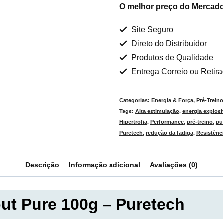
O melhor preço do Mercado
Site Seguro
Direto do Distribuidor
Produtos de Qualidade
Entrega Correio ou Retir
Categorias:
Energia & Força
,
Pré-Trein
Tags:
Alta estimulação
,
energia explosi
Hipertrofia
,
Performance
,
pré-treino
,
pu
Puretech
,
redução da fadiga
,
Resistênc
Descrição
Informação adicional
Avaliações (0)
ut Pure 100g – Puretech