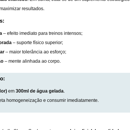
 maximizar resultados.
s:
a
– efeito imediato para treinos intensos;
orada
– suporte físico superior;
ar
– maior tolerância ao esforço;
ão
– mente alinhada ao corpo.
o:
dor)
em
300ml de água gelada
.
leta homogeneização e consumir imediatamente.