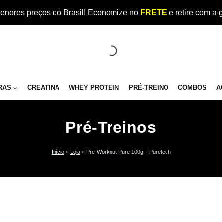
enores preços do Brasil! Economize no
FRETE
e retire com a 
RAS
CREATINA
WHEY PROTEIN
PRÉ-TREINO
COMBOS
A
Pré-Treinos
Início
»
Loja
»
Pre-Workout Pure 100g – Puretech