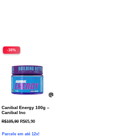
-38%
Canibal Energy 100g –
Canibal Inc
R$
105,90
R$
65,90
Parcele em até 12x!