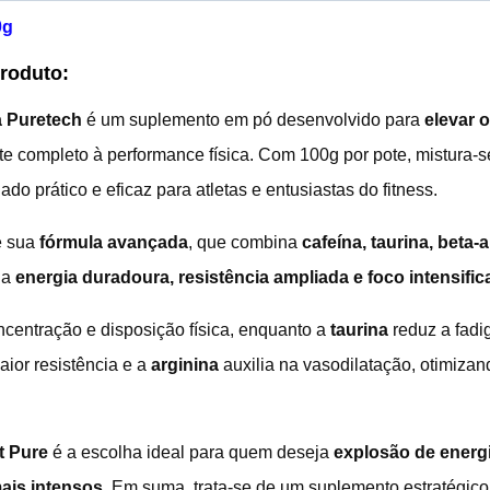
0g
Produto:
a Puretech
é um suplemento em pó desenvolvido para
elevar 
te completo à performance física. Com 100g por pote, mistura-
do prático e eficaz para atletas e entusiastas do fitness.
é sua
fórmula avançada
, que combina
cafeína, taurina, beta-
na
energia duradoura, resistência ampliada e foco intensifi
centração e disposição física, enquanto a
taurina
reduz a fadi
aior resistência e a
arginina
auxilia na vasodilatação, otimizan
t Pure
é a escolha ideal para quem deseja
explosão de energ
ais intensos
. Em suma, trata-se de um suplemento estratégico