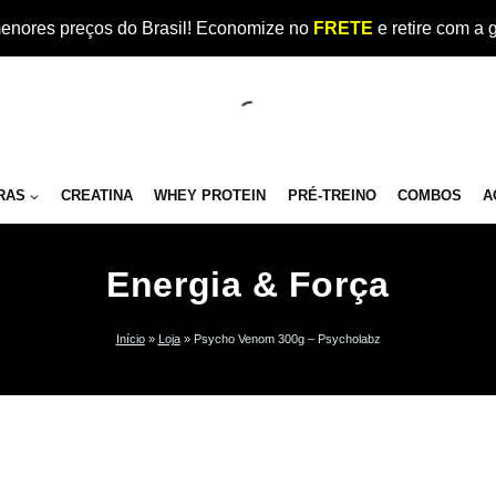
enores preços do Brasil! Economize no
FRETE
e retire com a 
RAS
CREATINA
WHEY PROTEIN
PRÉ-TREINO
COMBOS
A
Energia & Força
Início
»
Loja
»
Psycho Venom 300g – Psycholabz