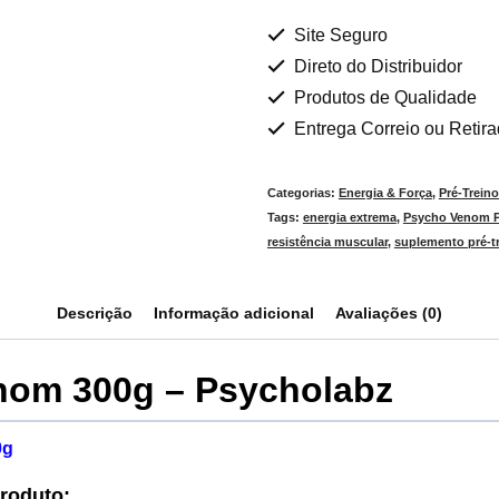
Site Seguro
Direto do Distribuidor
Produtos de Qualidade
Entrega Correio ou Retir
Categorias:
Energia & Força
,
Pré-Trein
Tags:
energia extrema
,
Psycho Venom 
resistência muscular
,
suplemento pré-t
Descrição
Informação adicional
Avaliações (0)
nom 300g – Psycholabz
0g
Produto: