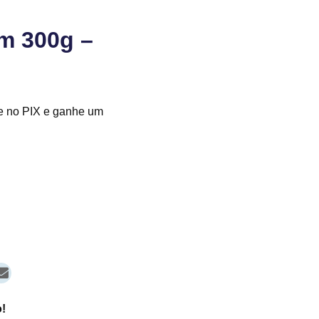
m 300g –
e no PIX e ganhe um
!