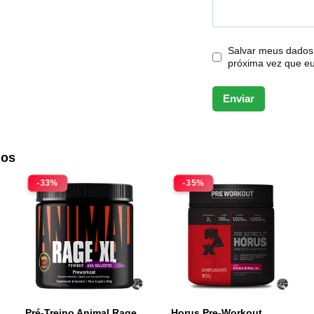
Salvar meus dados
próxima vez que e
dos
-33%
-35%
Pré-Treino Animal Rage
Horus Pre-Workout