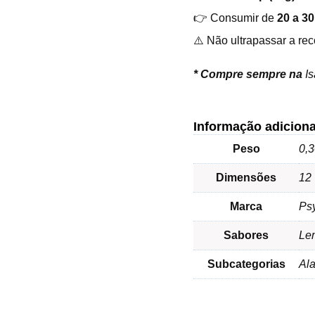
👉 Consumir de
20 a 30
⚠️ Não ultrapassar a re
*
Compre sempre na
I
Informação adiciona
Peso
0,3
Dimensões
12 
Marca
Ps
Sabores
Le
Subcategorias
Ala