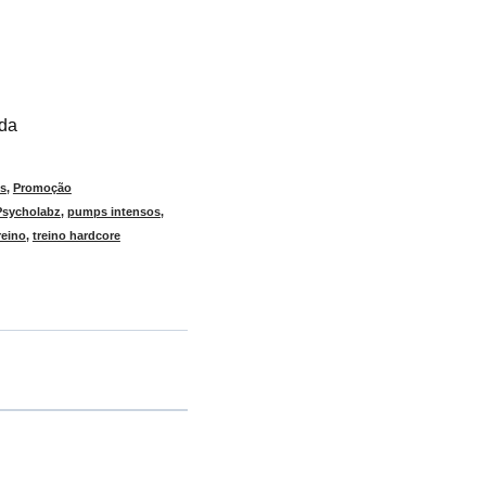
ada
os
,
Promoção
Psycholabz
,
pumps intensos
,
reino
,
treino hardcore