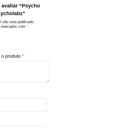
a avaliar “Psycho
sycholabz”
l não será publicado.
ão marcados com
*
e o produto
*