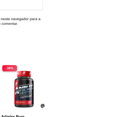
 neste navegador para a
u comentar.
-38%
Adiplex Burn