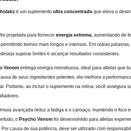
holabz
é um suplemento
ultra concentrado
que eleva o desem
foi projetada para fornecer
energia extrema
, aumentando de fo
permitindo treinos mais longos e intensos. Em outras palavras,
eseja superar limites e alcançar resultados consistentes.
o Venom
entrega energia monstruosa, ideal para atletas que b
ausa de seus ingredientes potentes, ele melhora a performance f
l. Portanto, ao incluir o suplemento na rotina, você assegura s
afiadores.
mula avançada reduz a fadiga e o cansaço, mantendo o foco e
Contudo, o
Psycho Venom
foi desenvolvido para atletas experi
s. Por causa de sua potência, deve ser utilizado com responsab