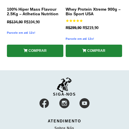
100% Hiper Mass Flavour
Whey Protein Xtreme 900g –
2.5Kg – Atlhetica Nutrition
Bio Sport USA
R$
134,90
R$
104,90
Avaliação
R$
299,90
R$
219,90
5.00
de 5
Parcele em até 12x!
Parcele em até 12x!
COMPRAR
COMPRAR
SIGA-NOS
ATENDIMENTO
Sobre Nós