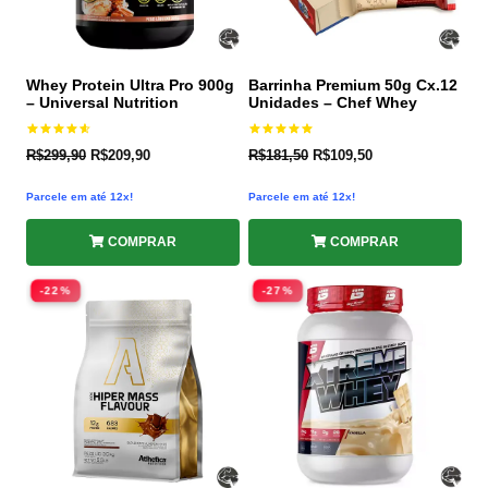
Whey Protein Ultra Pro 900g
Barrinha Premium 50g Cx.12
– Universal Nutrition
Unidades – Chef Whey
Avaliação
Avaliação
R$
299,90
R$
209,90
R$
181,50
R$
109,50
4.60
5.00
de 5
de 5
Parcele em até 12x!
Parcele em até 12x!
COMPRAR
COMPRAR
-22%
-27%