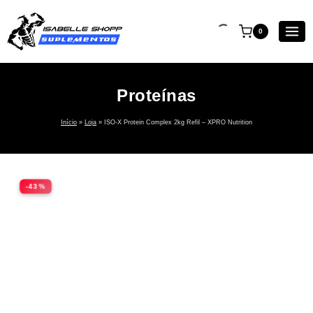
0
Proteínas
Início
»
Loja
»
ISO-X Protein Complex 2kg Refil – XPRO Nutrition
-43%