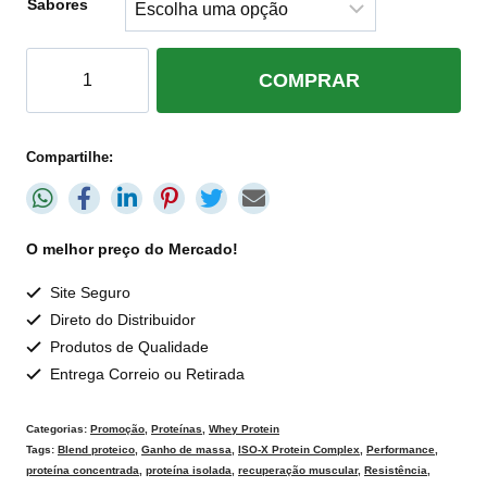
Sabores
COMPRAR
Compartilhe:
O melhor preço do Mercado!
Site Seguro
Direto do Distribuidor
Produtos de Qualidade
Entrega Correio ou Retirada
Categorias:
Promoção
,
Proteínas
,
Whey Protein
Tags:
Blend proteico
,
Ganho de massa
,
ISO-X Protein Complex
,
Performance
,
proteína concentrada
,
proteína isolada
,
recuperação muscular
,
Resistência
,