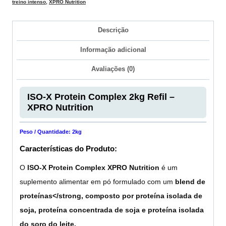
treino intenso
,
XPRO Nutrition
Descrição
Informação adicional
Avaliações (0)
ISO-X Protein Complex 2kg Refil –
XPRO Nutrition
Peso / Quantidade: 2kg
Características do Produto:
O
ISO-X Protein Complex XPRO Nutrition
é um
suplemento alimentar em pó formulado com um
blend de
proteínas</strong, composto por
proteína isolada de
soja
,
proteína concentrada de soja
e
proteína isolada
do soro do leite
.