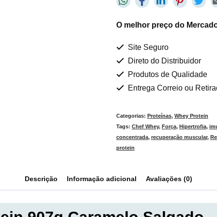
O melhor preço do Mercado
Site Seguro
Direto do Distribuidor
Produtos de Qualidade
Entrega Correio ou Retir
Categorias:
Proteínas
,
Whey Protein
Tags:
Chef Whey
,
Força
,
Hipertrofia
,
im
concentrada
,
recuperação muscular
,
Re
protein
Descrição
Informação adicional
Avaliações (0)