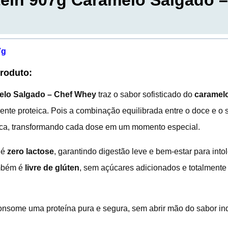
ein 907g Caramelo Salgado –
7g
Produto:
elo Salgado – Chef Whey
traz o sabor sofisticado do
caramel
ente proteica. Pois a combinação equilibrada entre o doce e o 
ica, transformando cada dose em um momento especial.
 é
zero lactose
, garantindo digestão leve e bem-estar para int
mbém é
livre de glúten
, sem açúcares adicionados e totalmente
onsome uma proteína pura e segura, sem abrir mão do sabor in