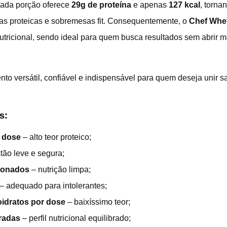
 cada porção oferece
29g de proteína
e apenas
127 kcal
, torna
as proteicas e sobremesas fit. Consequentemente, o
Chef Whe
nutricional, sendo ideal para quem busca resultados sem abrir 
o versátil, confiável e indispensável para quem deseja unir s
s:
r dose
– alto teor proteico;
tão leve e segura;
cionados
– nutrição limpa;
– adequado para intolerantes;
idratos por dose
– baixíssimo teor;
radas
– perfil nutricional equilibrado;