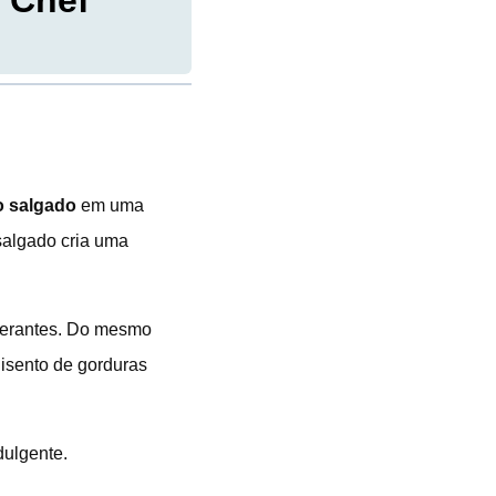
 Chef
o salgado
em uma
salgado cria uma
olerantes. Do mesmo
 isento de gorduras
dulgente.