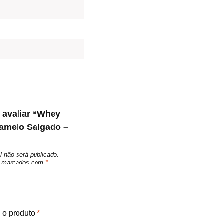
a avaliar “Whey
ramelo Salgado –
l não será publicado.
ão marcados com
*
e o produto
*