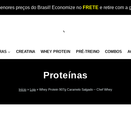
enores preços do Brasil! Economize no
FRETE
e retire com a 
RAS
CREATINA
WHEY PROTEIN
PRÉ-TREINO
COMBOS
A
Proteínas
Início
»
Loja
»
Whey Protein 907g Caramelo Salgado – Chef Whey