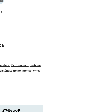
!
ada
unidade
,
Performance
,
proteína
sistência
,
treino intenso
,
Whey