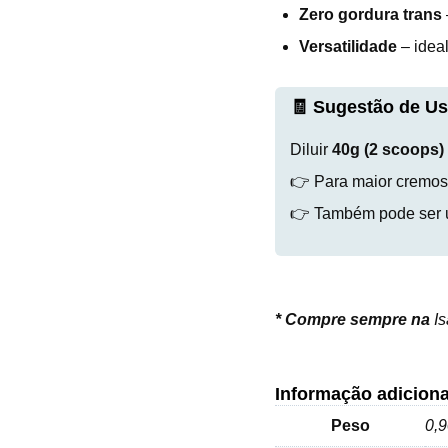
Zero gordura trans
Versatilidade
– ideal
🧾 Sugestão de Us
Diluir
40g (2 scoops)
👉 Para maior cremosi
👉 Também pode ser u
*
Compre sempre na
I
Informação adiciona
Peso
0,9