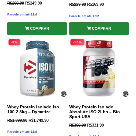
Avaliação
R$
299,90
R$
249,90
R$
229,90
R$
169,90
4.25
de 5
Parcele em até 12x!
Parcele em até 12x!
COMPRAR
COMPRAR
-8%
-17%
Whey Protein Isolado Iso
Whey Protein Isolado
100 2.3kg – Dymatize
Absolute ISO 2Lbs – Bio
Sport USA
R$
1.899,90
R$
1.749,90
R$
399,90
R$
331,90
Parcele em até 12x!