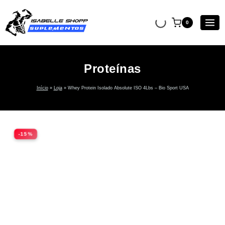
0
Proteínas
Início
»
Loja
»
Whey Protein Isolado Absolute ISO 4Lbs – Bio Sport USA
-15%