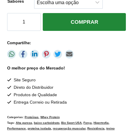
Sabores
COMPRAR
Compartilhe:
O melhor preço do Mercado!
Site Seguro
Direto do Distribuidor
Produtos de Qualidade
Entrega Correio ou Retirada
Categorias:
Proteínas
,
Whey Protein
Tags:
Alta pureza
,
baixo carboidrato
,
Bio Sport USA
,
Força
,
Hipertrofia
,
Performance
,
proteína isolada
,
recuperação muscular
,
Resistência
,
treino