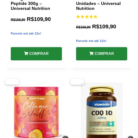
Peptide 300g –
Unidades – Universal
Universal Nutrition
Nutrition
R$
109,90
R$
159,90
Avaliação
R$
109,90
5.00
R$
169,90
de 5
Parcele em até 12x!
Parcele em até 12x!
COMPRAR
COMPRAR
-31%
-28%