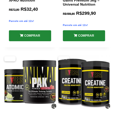
XPRO Nutrition
Gains Premium 3kg –
Universal Nutrition
R$
32,40
R$
72,80
R$
299,90
R$
489,90
Parcele em até 12x!
Parcele em até 12x!
COMPRAR
COMPRAR
-46%
-40%