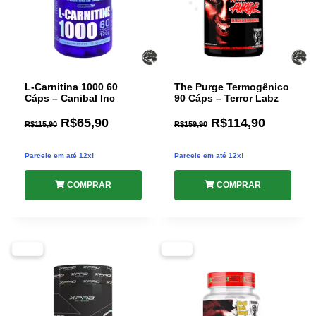
L-Carnitina 1000 60
The Purge Termogênico
Cáps – Canibal Inc
90 Cáps – Terror Labz
R$
65,90
R$
114,90
R$
115,90
R$
159,90
Parcele em até 12x!
Parcele em até 12x!
COMPRAR
COMPRAR
-50%
-29%