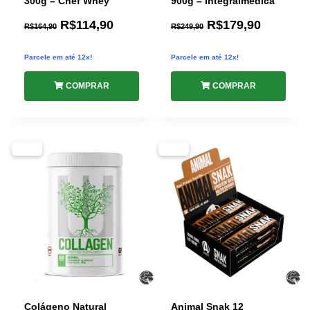
300g – Chef Whey
900g – Integralmédica
R$
114,90
R$
179,90
R$
164,90
R$
249,90
Parcele em até 12x!
Parcele em até 12x!
COMPRAR
COMPRAR
-31%
-35%
Colágeno Natural
Animal Snak 12