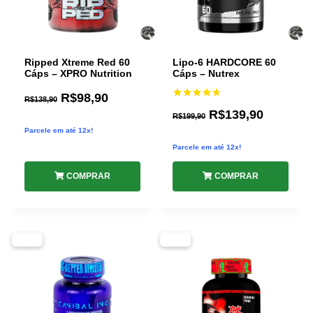
Ripped Xtreme Red 60
Lipo-6 HARDCORE 60
Cáps – XPRO Nutrition
Cáps – Nutrex
R$
98,90
R$
138,90
Avaliação
R$
139,90
4.67
R$
199,90
de 5
Parcele em até 12x!
Parcele em até 12x!
COMPRAR
COMPRAR
-43%
-28%