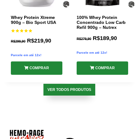
Whey Protein Xtreme
100% Whey Protein
900g – Bio Sport USA
Concentrado Low Carb
Refil 900g – Nutrex
R$
189,90
Avaliação
R$
279,90
R$
219,90
5.00
R$
299,90
de 5
Parcele em até 12x!
Parcele em até 12x!
COMPRAR
COMPRAR
VER TODOS PRODUTOS