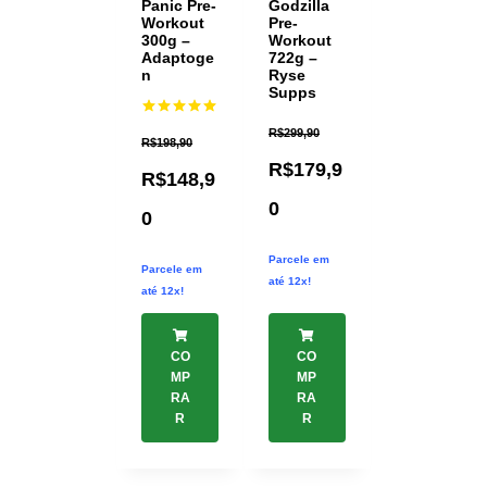
Panic Pre-
Godzilla
Workout
Pre-
300g –
Workout
Adaptoge
722g –
n
Ryse
Supps
Avaliação
R$
299,90
5.00
R$
198,90
de 5
R$
179,9
R$
148,9
0
0
Parcele em
Parcele em
até 12x!
até 12x!
CO
CO
MP
MP
RA
RA
R
R