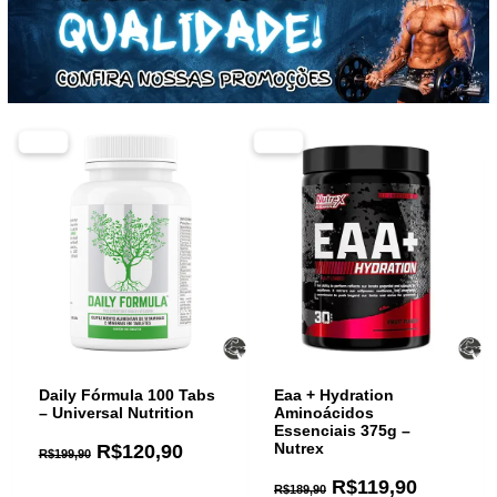
-40%
-37%
Daily Fórmula 100 Tabs
Eaa + Hydration
– Universal Nutrition
Aminoácidos
Essenciais 375g –
R$
120,90
Nutrex
R$
199,90
R$
119,90
R$
189,90