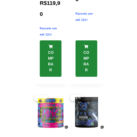
R$
119,9
0
Parcele em
até 12x!
Parcele em
até 12x!
CO
CO
MP
MP
RA
RA
R
R
-25%
-40%