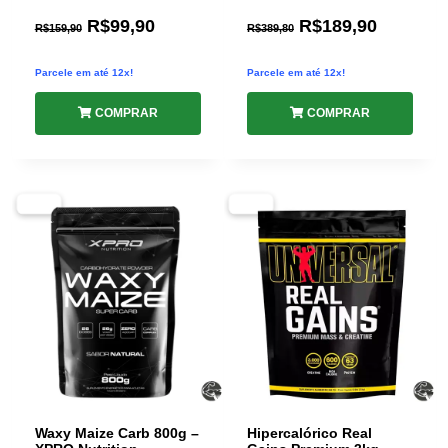
Avaliação
Avaliação
R$
99,90
R$
189,90
5.00
R$
159,90
4.91
R$
389,80
de 5
de 5
Parcele em até 12x!
Parcele em até 12x!
COMPRAR
COMPRAR
-55%
-39%
Waxy Maize Carb 800g –
Hipercalórico Real