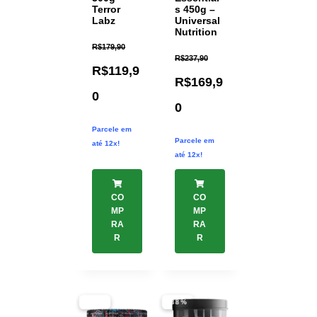
Terror
s 450g –
Labz
Universal
Nutrition
R$
179,90
R$
237,90
R$
119,9
R$
169,9
0
0
Parcele em
Parcele em
até 12x!
até 12x!
CO
CO
MP
MP
RA
RA
R
R
-31%
-38%