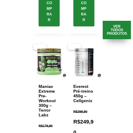
CO
CO
MP
MP
RA
RA
R
R
VER
TODOS
PRODUTOS
-33%
-17%
Maniac
Everest
Extreme
Pré-treino
Pre-
450g –
Workout
Cellgenix
300g –
Terror
R$
299,90
Labz
R$
249,9
R$
179,90
0