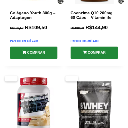
Colágeno Youth 300g –
Coenzima Q10 200mg
Adaptogen
60 Cáps – Vitaminlife
R$
109,50
R$
144,90
R$
159,50
R$
199,90
Parcele em até 12x!
Parcele em até 12x!
COMPRAR
COMPRAR
-27%
-32%