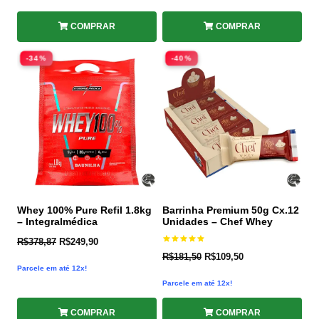
COMPRAR
COMPRAR
-34%
-40%
Whey 100% Pure Refil 1.8kg
Barrinha Premium 50g Cx.12
– Integralmédica
Unidades – Chef Whey
R$
378,87
R$
249,90
Avaliação
R$
181,50
R$
109,50
5.00
de 5
Parcele em até 12x!
Parcele em até 12x!
COMPRAR
COMPRAR