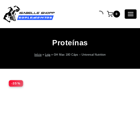
0
Proteínas
Início
»
Loja
»
GH Max 180 Cáps – Universal Nutrition
-35%