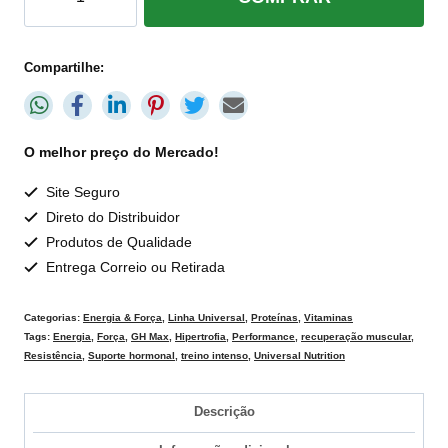
Compartilhe:
O melhor preço do Mercado!
Site Seguro
Direto do Distribuidor
Produtos de Qualidade
Entrega Correio ou Retirada
Categorias:
Energia & Força
,
Linha Universal
,
Proteínas
,
Vitaminas
Tags:
Energia
,
Força
,
GH Max
,
Hipertrofia
,
Performance
,
recuperação muscular
,
Resistência
,
Suporte hormonal
,
treino intenso
,
Universal Nutrition
Descrição