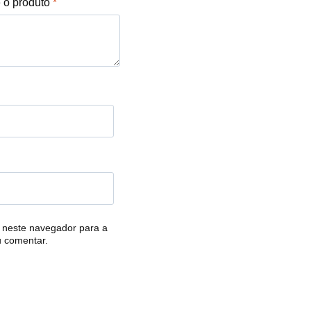
e o produto
*
 neste navegador para a
u comentar.