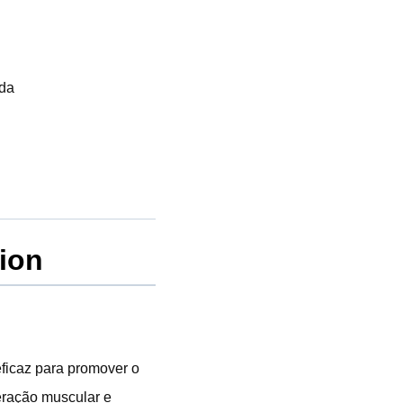
ada
tion
ficaz para promover o
eração muscular e