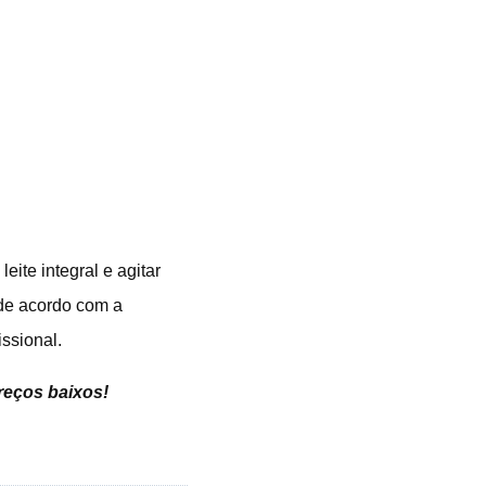
ite integral e agitar
 de acordo com a
ssional.
preços baixos
!