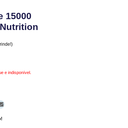
e 15000
Nutrition
inde!)
e e indisponível.
!