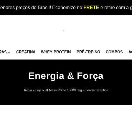
enores preços do Brasil! Economize no
FRETE
e retire com a 
RAS
CREATINA
WHEY PROTEIN
PRÉ-TREINO
COMBOS
A
Energia & Força
Início
»
Loja
»
HI Mass Prime 15000 3kg – Leader Nutrition