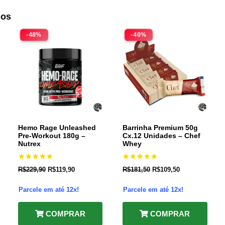
dos
-48%
-40%
Hemo Rage Unleashed
Barrinha Premium 50g
Pre-Workout 180g –
Cx.12 Unidades – Chef
Nutrex
Whey
Avaliação
Avaliação
R$
229,90
R$
119,90
R$
181,50
R$
109,50
4.89
5.00
de 5
de 5
Parcele em até 12x!
Parcele em até 12x!
COMPRAR
COMPRAR