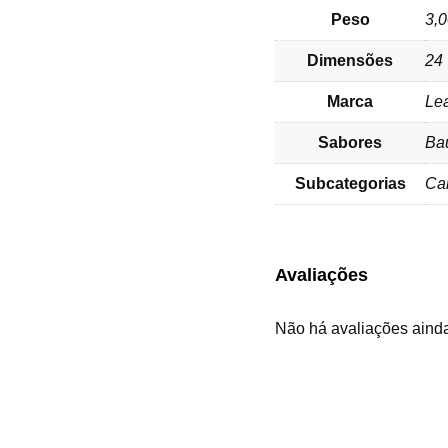
Peso
3,0
Dimensões
24 
Marca
Lea
Sabores
Ba
Subcategorias
Car
Avaliações
Não há avaliações aind