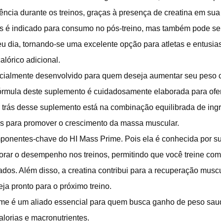
ência durante os treinos, graças à presença de creatina em sua
as é indicado para consumo no pós-treino, mas também pode se
 dia, tornando-se uma excelente opção para atletas e entusiast
lórico adicional.
cialmente desenvolvido para quem deseja aumentar seu peso c
 fórmula deste suplemento é cuidadosamente elaborada para ofe
 trás desse suplemento está na combinação equilibrada de ing
os para promover o crescimento da massa muscular.
mponentes-chave do HI Mass Prime. Pois ela é conhecida por s
orar o desempenho nos treinos, permitindo que você treine com
dos. Além disso, a creatina contribui para a recuperação muscu
ja pronto para o próximo treino.
me é um aliado essencial para quem busca ganho de peso saudá
lorias e macronutrientes.