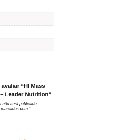
 avaliar “HI Mass
– Leader Nutrition”
l não será publicado.
ão marcados com
*