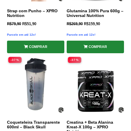
Strap com Punho – XPRO
Glutamina 100% Pura 600g –
Nutrition
Universal Nutrition
R$
79,90
R$
51,90
R$
269,90
R$
159,90
Parcele em até 12x!
Parcele em até 12x!
COMPRAR
COMPRAR
-37%
-37%
Coqueteleira Transparente
Creatina + Beta Alanina
600ml – Black Skull
Kreat-X 100g – XPRO