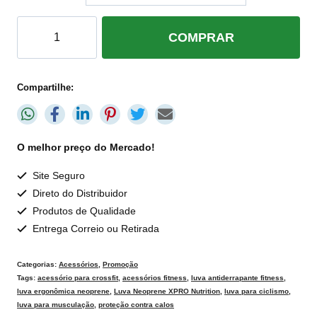
COMPRAR
Compartilhe:
O melhor preço do Mercado!
Site Seguro
Direto do Distribuidor
Produtos de Qualidade
Entrega Correio ou Retirada
Categorias:
Acessórios
,
Promoção
Tags:
acessório para crossfit
,
acessórios fitness
,
luva antiderrapante fitness
,
luva ergonômica neoprene
,
Luva Neoprene XPRO Nutrition
,
luva para ciclismo
,
luva para musculação
,
proteção contra calos