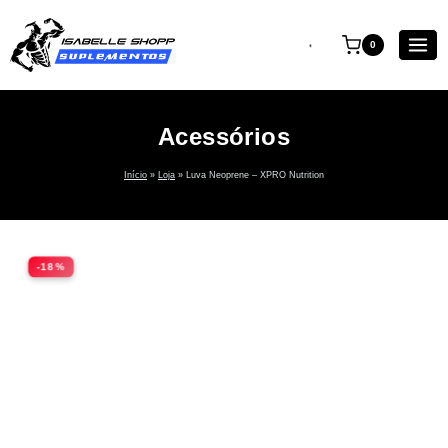
0
Acessórios
Início
»
Loja
»
Luva Neoprene – XPRO Nutrition
-18%