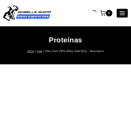
0
Proteínas
Início
»
Loja
»
Nitro Tech 100% Whey Gold 907g – Muscletech