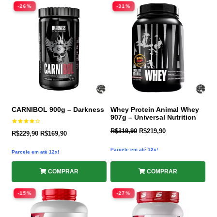
-26%
-31%
CARNIBOL 900g – Darkness
Whey Protein Animal Whey
907g – Universal Nutrition
Avaliação
R$
319,90
R$
219,90
R$
229,90
R$
169,90
4.25
de 5
Parcele em até 12x!
Parcele em até 12x!
COMPRAR
COMPRAR
-15%
-27%