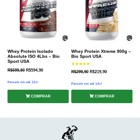
Whey Protein Isolado
Whey Protein Xtreme 900g –
Absolute ISO 4Lbs – Bio
Bio Sport USA
Sport USA
Avaliação
R$
699,80
R$
594,90
R$
299,90
R$
219,90
5.00
de 5
Parcele em até 12x!
Parcele em até 12x!
COMPRAR
COMPRAR