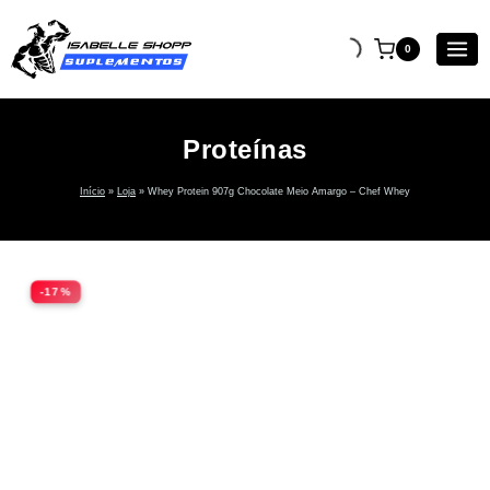
0
Proteínas
Início
»
Loja
»
Whey Protein 907g Chocolate Meio Amargo – Chef Whey
-17%