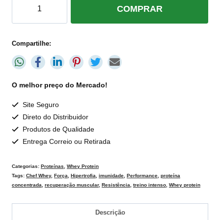
COMPRAR
Compartilhe:
O melhor preço do Mercado!
Site Seguro
Direto do Distribuidor
Produtos de Qualidade
Entrega Correio ou Retirada
Categorias:
Proteínas
,
Whey Protein
Tags:
Chef Whey
,
Força
,
Hipertrofia
,
imunidade
,
Performance
,
proteína
concentrada
,
recuperação muscular
,
Resistência
,
treino intenso
,
Whey protein
Descrição