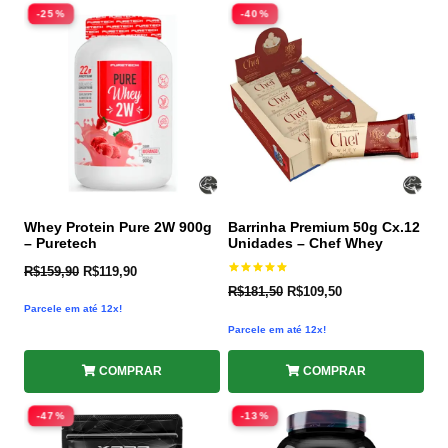
-25%
-40%
Whey Protein Pure 2W 900g
Barrinha Premium 50g Cx.12
– Puretech
Unidades – Chef Whey
R$
159,90
R$
119,90
Avaliação
R$
181,50
R$
109,50
5.00
de 5
Parcele em até 12x!
Parcele em até 12x!
COMPRAR
COMPRAR
-47%
-13%