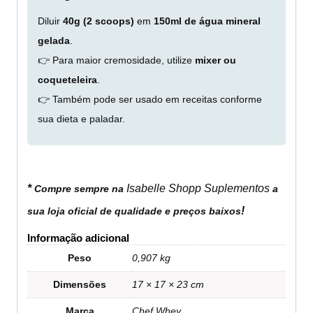
Diluir
40g (2 scoops)
em
150ml de água mineral
gelada
.
👉 Para maior cremosidade, utilize
mixer ou
coqueteleira
.
👉 Também pode ser usado em receitas conforme
sua dieta e paladar.
*
Isabelle Shopp Suplementos
Compre sempre na
a
!
sua loja oficial de qualidade e preços baixos
Informação adicional
Peso
0,907 kg
Dimensões
17 × 17 × 23 cm
Marca
Chef Whey