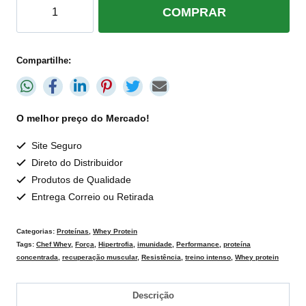
COMPRAR
Compartilhe:
O melhor preço do Mercado!
Site Seguro
Direto do Distribuidor
Produtos de Qualidade
Entrega Correio ou Retirada
Categorias:
Proteínas
,
Whey Protein
Tags:
Chef Whey
,
Força
,
Hipertrofia
,
imunidade
,
Performance
,
proteína
concentrada
,
recuperação muscular
,
Resistência
,
treino intenso
,
Whey protein
Descrição