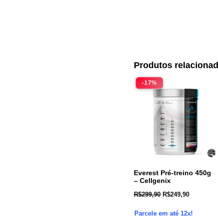
Produtos relaciona
-17%
Everest Pré-treino 450g
– Cellgenix
R$
299,90
R$
249,90
Parcele em até 12x!