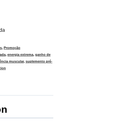
ada
os
,
Promoção
rada
,
energia extrema
,
ganho de
tência muscular
,
suplemento pré-
tion
on