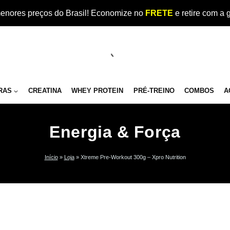
enores preços do Brasil! Economize no
FRETE
e retire com a 
RAS
CREATINA
WHEY PROTEIN
PRÉ-TREINO
COMBOS
A
Energia & Força
Início
»
Loja
»
Xtreme Pre-Workout 300g – Xpro Nutrition