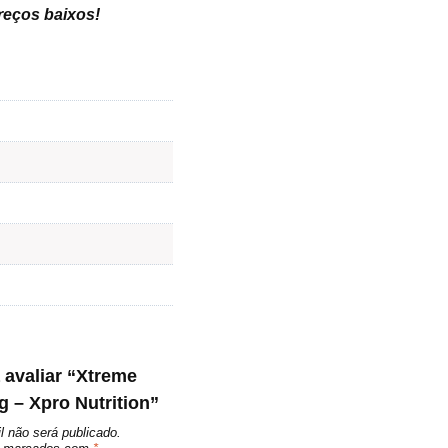
preços baixos
!
a avaliar “Xtreme
 – Xpro Nutrition”
l não será publicado.