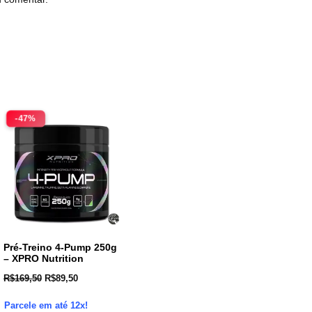
-47%
Pré-Treino 4-Pump 250g
– XPRO Nutrition
R$
169,50
R$
89,50
Parcele em até 12x!