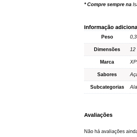
*
Compre sempre na
I
Informação adiciona
Peso
0,3
Dimensões
12 
Marca
XP
Sabores
Aça
Subcategorias
Ala
Avaliações
Não há avaliações aind