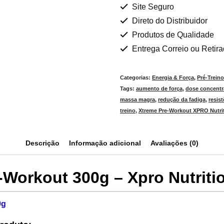
Site Seguro
Direto do Distribuidor
Produtos de Qualidade
Entrega Correio ou Retir
Categorias:
Energia & Força
,
Pré-Trein
Tags:
aumento de força
,
dose concent
massa magra
,
redução da fadiga
,
resis
treino
,
Xtreme Pre-Workout XPRO Nutri
Descrição
Informação adicional
Avaliações (0)
-Workout 300g – Xpro Nutriti
0g