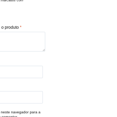
ão marcados com
*
e o produto
*
 neste navegador para a
u comentar.