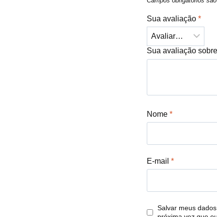
Campos obrigatórios s
Sua avaliação
*
Sua avaliação sobr
Nome
*
E-mail
*
Salvar meus dados
próxima vez que e