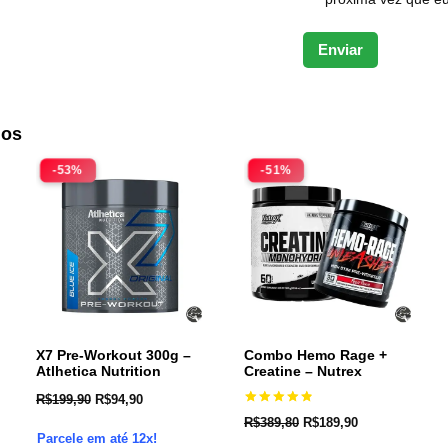
dos
-53%
-51%
X7 Pre-Workout 300g –
Combo Hemo Rage +
Atlhetica Nutrition
Creatine – Nutrex
R$
199,90
R$
94,90
Avaliação
R$
389,80
R$
189,90
4.91
Parcele em até 12x!
de 5