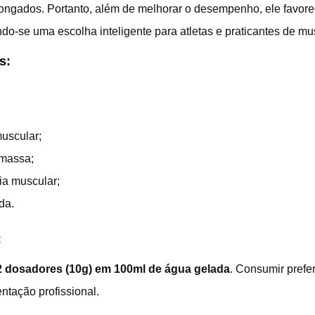
olongados. Portanto, além de melhorar o desempenho, ele favor
ndo-se uma escolha inteligente para atletas e praticantes de m
s:
uscular;
 massa;
ia muscular;
da.
:
 dosadores (10g) em 100ml de água gelada
. Consumir pref
ntação profissional.