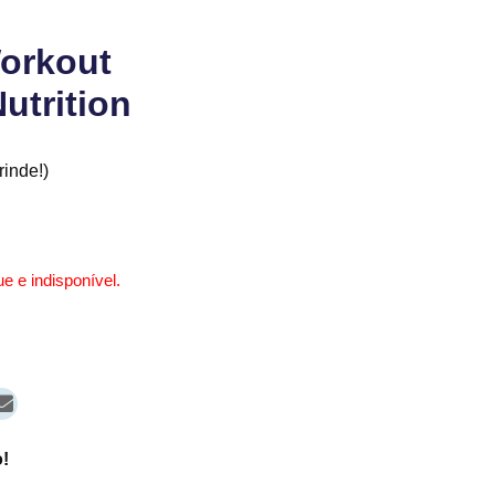
orkout
utrition
inde!)
e e indisponível.
!