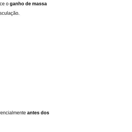
ece o
ganho de massa
usculação.
erencialmente
antes dos