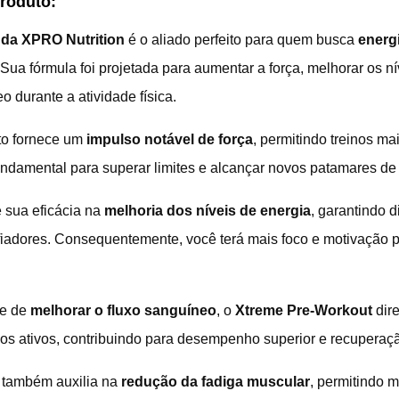
Produto:
da XPRO Nutrition
é o aliado perfeito para quem busca
energi
 Sua fórmula foi projetada para aumentar a força, melhorar os ní
o durante a atividade física.
to fornece um
impulso notável de força
, permitindo treinos ma
undamental para superar limites e alcançar novos patamares 
é sua eficácia na
melhoria dos níveis de energia
, garantindo d
iadores. Consequentemente, você terá mais foco e motivação p
de de
melhorar o fluxo sanguíneo
, o
Xtreme Pre-Workout
dire
os ativos, contribuindo para desempenho superior e recuperaçã
 também auxilia na
redução da fadiga muscular
, permitindo 