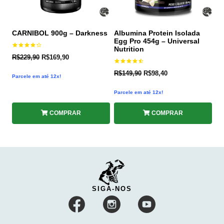
CARNIBOL 900g – Darkness
Albumina Protein Isolada
Egg Pro 454g – Universal
Nutrition
Avaliação
R$
229,90
R$
169,90
4.25
de 5
Avaliação
R$
149,90
R$
98,40
4.50
Parcele em até 12x!
de 5
Parcele em até 12x!
COMPRAR
COMPRAR
SIGA-NOS