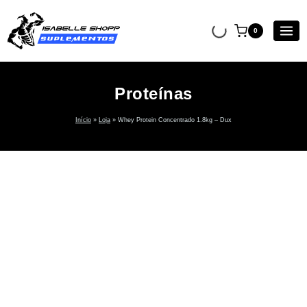
0
Proteínas
Início
»
Loja
»
Whey Protein Concentrado 1.8kg – Dux